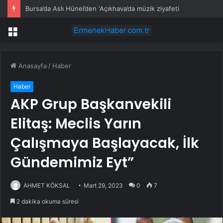
Bursa’da Aslı Hünel’den ‘Açıkhava’da müzik ziyafeti
Menü
Anasayfa
/
Haber
Haber
AKP Grup Başkanvekili
Elitaş: Meclis Yarın
Çalışmaya Başlayacak, İlk
Gündemimiz Eyt”
AHMET KÖKSAL
Mart 29, 2023
0
7
2 dakika okuma süresi