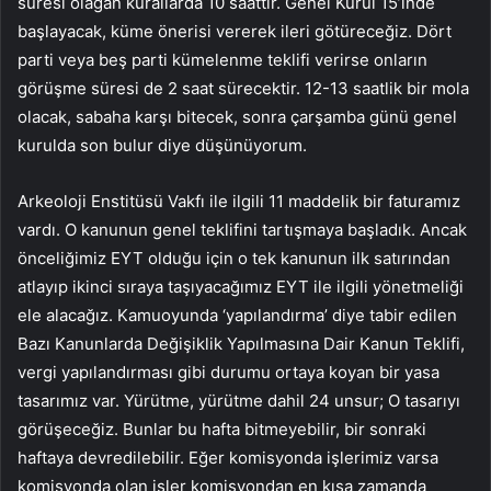
süresi olağan kurallarda 10 saattir. Genel Kurul 15’inde
başlayacak, küme önerisi vererek ileri götüreceğiz. Dört
parti veya beş parti kümelenme teklifi verirse onların
görüşme süresi de 2 saat sürecektir. 12-13 saatlik bir mola
olacak, sabaha karşı bitecek, sonra çarşamba günü genel
kurulda son bulur diye düşünüyorum.
Arkeoloji Enstitüsü Vakfı ile ilgili 11 maddelik bir faturamız
vardı. O kanunun genel teklifini tartışmaya başladık. Ancak
önceliğimiz EYT olduğu için o tek kanunun ilk satırından
atlayıp ikinci sıraya taşıyacağımız EYT ile ilgili yönetmeliği
ele alacağız. Kamuoyunda ‘yapılandırma’ diye tabir edilen
Bazı Kanunlarda Değişiklik Yapılmasına Dair Kanun Teklifi,
vergi yapılandırması gibi durumu ortaya koyan bir yasa
tasarımız var. Yürütme, yürütme dahil 24 unsur; O tasarıyı
görüşeceğiz. Bunlar bu hafta bitmeyebilir, bir sonraki
haftaya devredilebilir. Eğer komisyonda işlerimiz varsa
komisyonda olan işler komisyondan en kısa zamanda