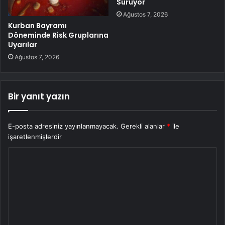
Sürüyor
Ağustos 7, 2026
Kurban Bayramı
Döneminde Risk Gruplarına
Uyarılar
Ağustos 7, 2026
Bir yanıt yazın
E-posta adresiniz yayınlanmayacak.
Gerekli alanlar
*
ile
işaretlenmişlerdir
Y
o
r
u
m