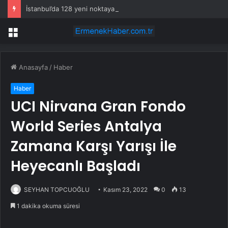
İstanbul’da 128 yeni noktaya daha EDS geliyor
Menü
Anasayfa
/
Haber
Haber
UCI Nirvana Gran Fondo
World Series Antalya
Zamana Karşı Yarışı İle
Heyecanlı Başladı
SEYHAN TOPCUOĞLU
Kasım 23, 2022
0
13
1 dakika okuma süresi