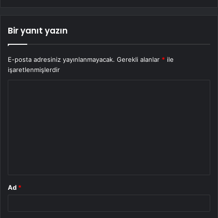
Bir yanıt yazın
E-posta adresiniz yayınlanmayacak.
Gerekli alanlar
*
ile
işaretlenmişlerdir
Y
o
r
u
m
*
Ad
*