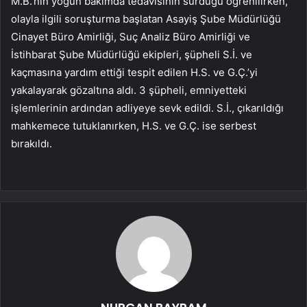
M.B.’nin yoğun bakımda tedavisinin sürdüğü öğrenilirken,
olayla ilgili soruşturma başlatan Asayiş Şube Müdürlüğü
Cinayet Büro Amirliği, Suç Analiz Büro Amirliği ve
İstihbarat Şube Müdürlüğü ekipleri, şüpheli S.İ. ve
kaçmasına yardım ettiği tespit edilen H.S. ve G.Ç.’yi
yakalayarak gözaltına aldı. 3 şüpheli, emniyetteki
işlemlerinin ardından adliyeye sevk edildi. S.İ., çıkarıldığı
mahkemece tutuklanırken, H.S. ve G.Ç. ise serbest
bırakıldı.