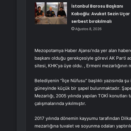
İstanbul Barosu Başkanı
Kaboğlu: Avukat Sezin Uçar
serbest bırakılmalı
Ağustos 8, 2026
Mezopotamya Haber Ajansı’nda yer alan habere
başkanı olduğu gerekçesiyle görevi AK Parti ad
sitesi, KHK’ya üye oldu. , Ermeni mezarlığının nas
Belediyenin “İlçe Nüfusu” başlıklı yazısında şu 
güneyinde küçük bir şapel bulunmaktadır. Şa
Mezarlığı, 2005 yılında yapılan TOKİ konutları ta
çalışmalarında yıkılmıştır.
2017 yılında dönemin kayyumu tarafından Dilka
mezarlığına tuvalet ve soyunma odaları yaptırılm