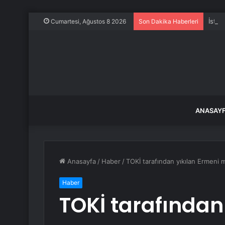
İstan
Cumartesi, Ağustos 8 2026
Son Dakika Haberleri
ANASAY
Anasayfa
/
Haber
/
TOKİ tarafından yıkılan Ermeni me
Haber
TOKİ tarafından