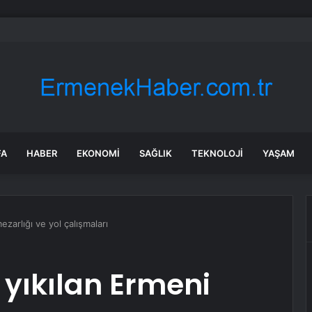
bul’da 128 yeni noktaya daha EDS geliyor
FA
HABER
EKONOMI
SAĞLIK
TEKNOLOJI
YAŞAM
zarlığı ve yol çalışmaları
 yıkılan Ermeni