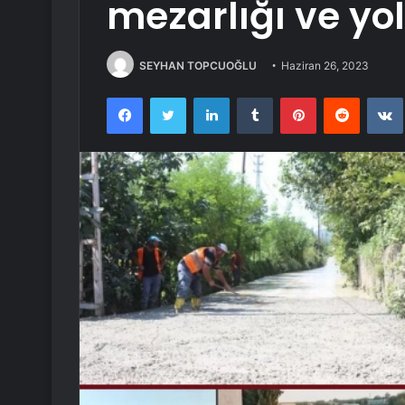
mezarlığı ve yo
SEYHAN TOPCUOĞLU
Haziran 26, 2023
Facebook
Twitter
LinkedIn
Tumblr
Pinterest
Reddit