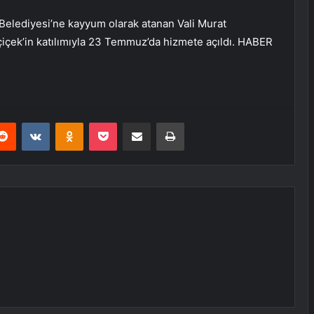
r Belediyesi’ne kayyum olarak atanan Vali Murat
çiçek’in katılımıyla 23 Temmuz’da hizmete açıldı. HABER
erest
Reddit
VKontakte
Odnoklassniki
Pocket
E-Posta ile paylaş
Yazdır