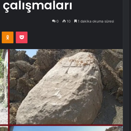
l çalışmaları
0
10
1 dakika okuma süresi
VKontakte
Odnoklassniki
Pocket