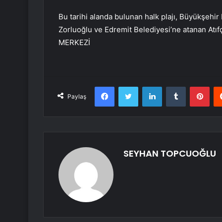
Bu tarihi alanda bulunan halk plajı, Büyükşehi
Zorluoğlu ve Edremit Belediyesi’ne atanan Atıf
MERKEZİ
Facebook
Twitter
LinkedIn
Tumblr
Pint
Paylaş
SEYHAN TOPCUOĞLU