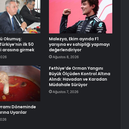
rü Okumuş:
Malezya, Ekim ayında F1
ürkiye’nin ilk 50
yarışına ev sahipliği yapmayı
si arasına girmek
değerlendiriyor
2026
Ağustos 8, 2026
Fethiye’de Orman Yangını
Büyük Ölçüden Kontrol Altına
Alındı: Havadan ve Karadan
Müdahale Sürüyor
Ağustos 7, 2026
yramı Döneminde
rına Uyarılar
2026