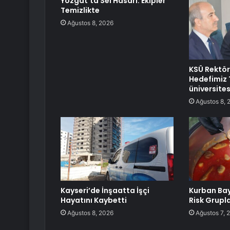
Yozgat’ta Sel Hasarı: Ekipler
Temizlikte
Ağustos 8, 2026
KSÜ Rektö
Hedefimiz T
üniversite
Ağustos 8, 
Kayseri’de İnşaatta İşçi
Kurban Ba
Hayatını Kaybetti
Risk Grupla
Ağustos 8, 2026
Ağustos 7, 