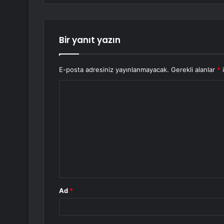
Bir yanıt yazın
E-posta adresiniz yayınlanmayacak.
Gerekli alanlar
*
i
Y
o
r
u
m
*
Ad
*