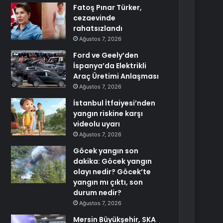
Fatoş Pınar Türker,
cezaevinde
rahatsızlandı
Ağustos 7, 2026
Ford ve Geely’den
İspanya’da Elektrikli
Araç Üretimi Anlaşması
Ağustos 7, 2026
İstanbul İtfaiyesi’nden
yangın riskine karşı
videolu uyarı
Ağustos 7, 2026
Göcek yangın son
dakika: Göcek yangın
olayı nedir? Göcek’te
yangın mı çıktı, son
durum nedir?
Ağustos 7, 2026
Mersin Büyükşehir, SKA