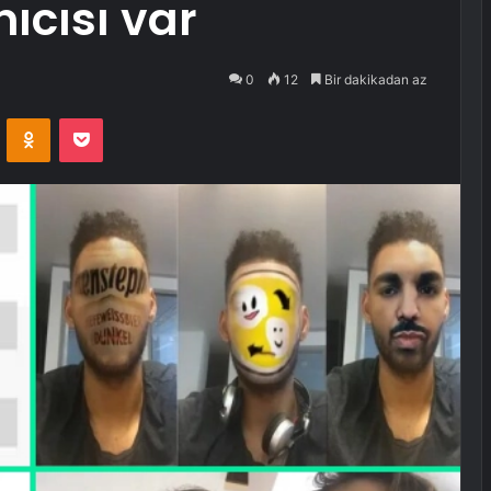
nıcısı var
0
12
Bir dakikadan az
VKontakte
Odnoklassniki
Pocket