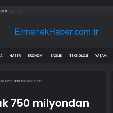
ıtayı birleştirmek için denizi kurutacaktı: Hiçbir devlet projeyi kabul etmedi
FA
HABER
EKONOMI
SAĞLIK
TEKNOLOJI
YAŞAM
n fazla aktif kullanıcısı var
lık 750 milyondan