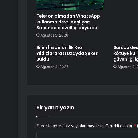
Telefon olmadan WhatsApp
kullanma devri başlıyor:
Sonunda o özelliği duyurdu
Ağustos 5, 2026
Bilim İnsanları İlk Kez
Sürücü des
Yıldızlararası Uzayda Şeker
kötüye kull
Buldu
güvenliği i
Ağustos 4, 2026
Ağustos 4, 
Bir yanıt yazın
E-posta adresiniz yayınlanmayacak.
Gerekli alanlar
*
i
Y