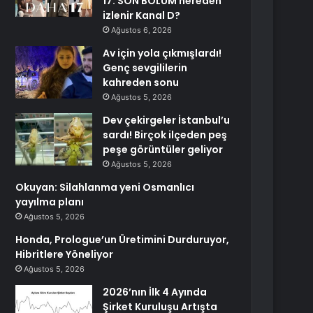
17. SON BÖLÜM nereden
izlenir Kanal D?
Ağustos 6, 2026
Av için yola çıkmışlardı!
Genç sevgililerin
kahreden sonu
Ağustos 5, 2026
Dev çekirgeler İstanbul’u
sardı! Birçok ilçeden peş
peşe görüntüler geliyor
Ağustos 5, 2026
Okuyan: Silahlanma yeni Osmanlıcı
yayılma planı
Ağustos 5, 2026
Honda, Prologue’un Üretimini Durduruyor,
Hibritlere Yöneliyor
Ağustos 5, 2026
2026’nın İlk 4 Ayında
Şirket Kuruluşu Artışta