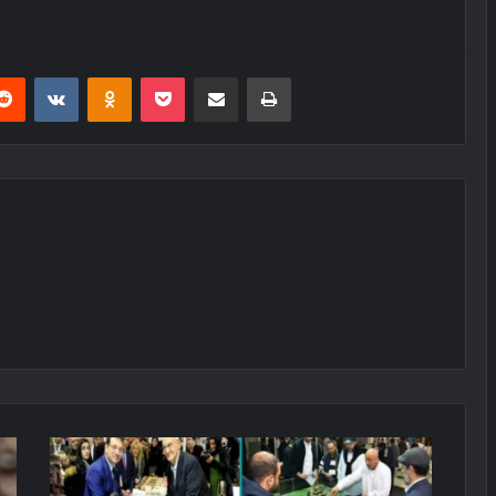
erest
Reddit
VKontakte
Odnoklassniki
Pocket
E-Posta ile paylaş
Yazdır