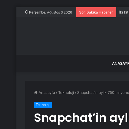
İki k
Perşembe, Ağustos 6 2026
Son Dakika Haberleri
ANASAY
Anasayfa
/
Teknoloji
/
Snapchat’in aylık 750 milyonda
Teknoloji
Snapchat’in ay