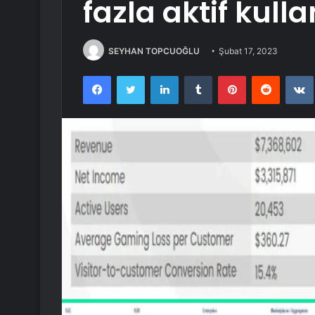
fazla aktif kulla
SEYHAN TOPCUOĞLU
Şubat 17, 2023
Facebook
Twitter
LinkedIn
Tumblr
Pinterest
Reddit