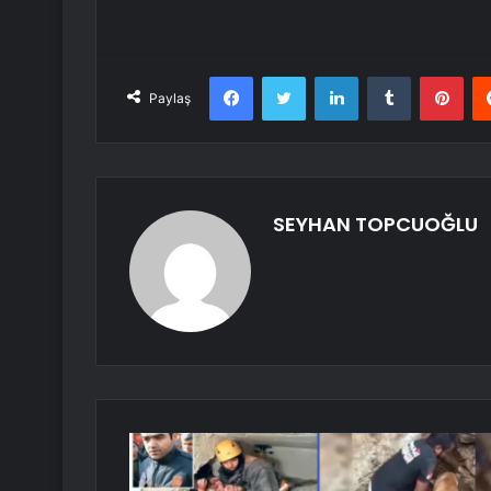
Facebook
Twitter
LinkedIn
Tumblr
Pint
Paylaş
SEYHAN TOPCUOĞLU