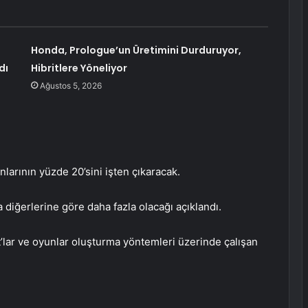
Honda, Prologue’un Üretimini Durduruyor,
dı
Hibritlere Yöneliyor
Ağustos 5, 2026
larının yüzde 20’sini işten çıkaracak.
 diğerlerine göre daha fazla olacağı açıklandı.
t’lar ve oyunlar oluşturma yöntemleri üzerinde çalışan