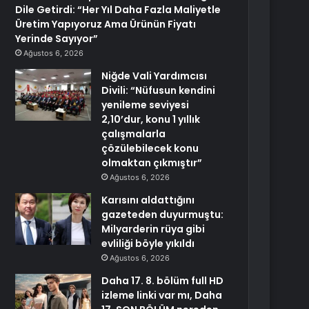
Dile Getirdi: “Her Yıl Daha Fazla Maliyetle
Üretim Yapıyoruz Ama Ürünün Fiyatı
Yerinde Sayıyor”
Ağustos 6, 2026
Niğde Vali Yardımcısı
Divili: “Nüfusun kendini
yenileme seviyesi
2,10’dur, konu 1 yıllık
çalışmalarla
çözülebilecek konu
olmaktan çıkmıştır”
Ağustos 6, 2026
Karısını aldattığını
gazeteden duyurmuştu:
Milyarderin rüya gibi
evliliği böyle yıkıldı
Ağustos 6, 2026
Daha 17. 8. bölüm full HD
izleme linki var mı, Daha