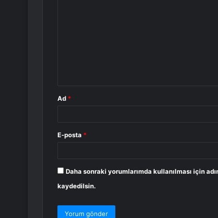
o
r
u
m
*
Ad
*
E-posta
*
Daha sonraki yorumlarımda kullanılması için adı
kaydedilsin.