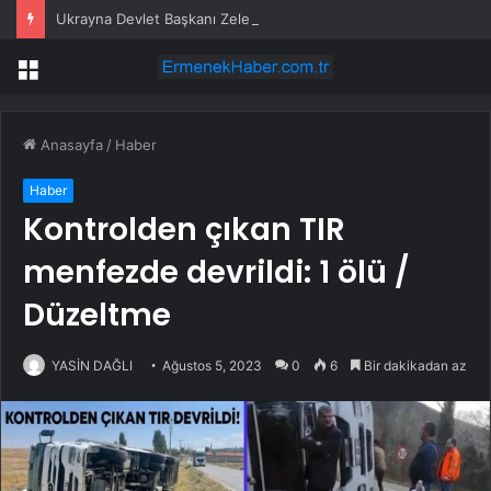
Ukrayna Devlet Başkanı Zelenskiy, Genelkurmay Başkanı Sırskiy’i Görevden Aldı
Menü
Anasayfa
/
Haber
Haber
Kontrolden çıkan TIR
menfezde devrildi: 1 ölü /
Düzeltme
YASİN DAĞLI
Ağustos 5, 2023
0
6
Bir dakikadan az