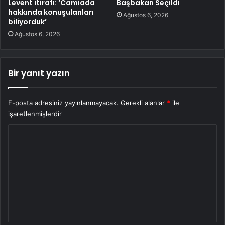
Levent itirafı: ‘Camiada
Başbakan Seçildi
hakkında konuşulanları
Ağustos 6, 2026
biliyorduk’
Ağustos 6, 2026
Bir yanıt yazın
E-posta adresiniz yayınlanmayacak.
Gerekli alanlar
*
ile
işaretlenmişlerdir
Y
o
r
u
m
*