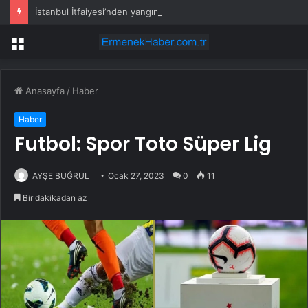
İstanbul İtfaiyesi’nden yangın riskine karşı videolu uyarı
Menü
Anasayfa
/
Haber
Haber
Futbol: Spor Toto Süper Lig
AYŞE BUĞRUL
Ocak 27, 2023
0
11
Bir dakikadan az