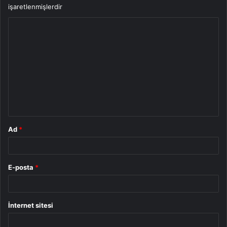
işaretlenmişlerdir
Y
o
r
u
m
*
Ad
*
E-posta
*
İnternet sitesi