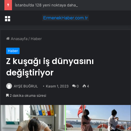
İstanbul’da 128 yeni noktaya daha EDS geliyor
Menü
Anasayfa
/
Haber
Haber
Z kuşağı iş dünyasını
değiştiriyor
AYŞE BUĞRUL
Kasım 1, 2023
0
4
2 dakika okuma süresi