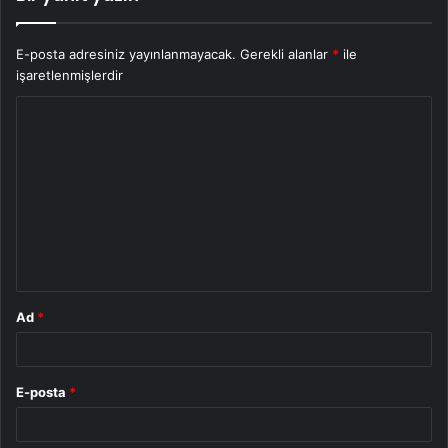
E-posta adresiniz yayınlanmayacak.
Gerekli alanlar
*
ile
işaretlenmişlerdir
Y
o
r
u
m
*
Ad
*
E-posta
*