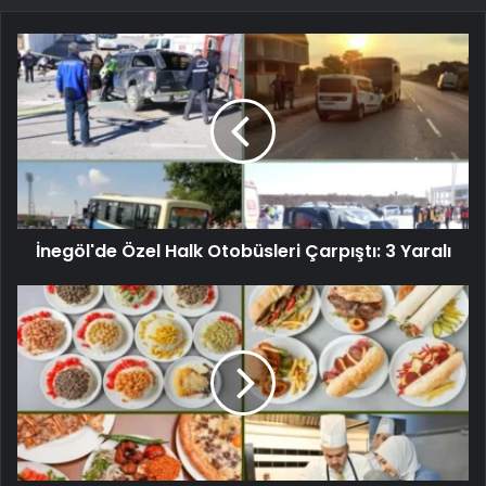
İnegöl'de Özel Halk Otobüsleri Çarpıştı: 3 Yaralı