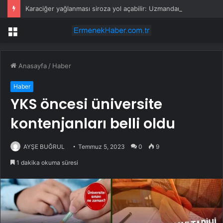
Karaciğer yağlanması siroza yol açabilir: Uzmandan erken tanı ve bitkisel ürün uyarısı
Menü
Anasayfa
/
Haber
Haber
YKS öncesi üniversite
kontenjanları belli oldu
AYŞE BUĞRUL
Temmuz 5, 2023
0
9
1 dakika okuma süresi