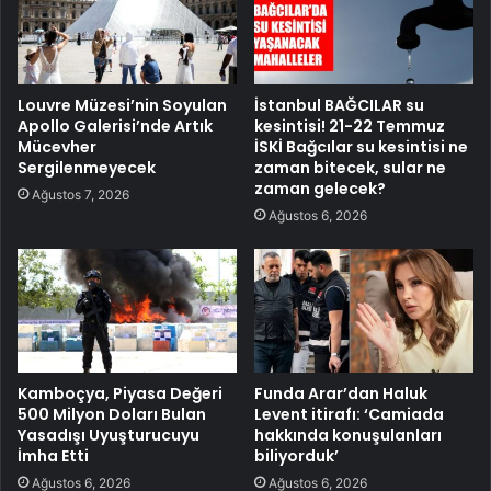
Louvre Müzesi’nin Soyulan
İstanbul BAĞCILAR su
Apollo Galerisi’nde Artık
kesintisi! 21-22 Temmuz
Mücevher
İSKİ Bağcılar su kesintisi ne
Sergilenmeyecek
zaman bitecek, sular ne
zaman gelecek?
Ağustos 7, 2026
Ağustos 6, 2026
Kamboçya, Piyasa Değeri
Funda Arar’dan Haluk
500 Milyon Doları Bulan
Levent itirafı: ‘Camiada
Yasadışı Uyuşturucuyu
hakkında konuşulanları
İmha Etti
biliyorduk’
Ağustos 6, 2026
Ağustos 6, 2026