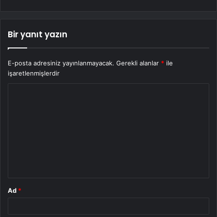
Bir yanıt yazın
E-posta adresiniz yayınlanmayacak.
Gerekli alanlar
*
ile
işaretlenmişlerdir
Y
o
r
u
m
*
Ad
*