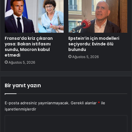
Fransa’da kriz çıkaran
Epstein’in için modelleri
yasa: Bakan istifasını
seçiyordu: Evinde ölü
sundu, Macron kabul
bulundu
etmedi
Ağustos 5, 2026
Ağustos 5, 2026
Bir yanıt yazın
E-posta adresiniz yayınlanmayacak.
Gerekli alanlar
*
ile
işaretlenmişlerdir
Y
o