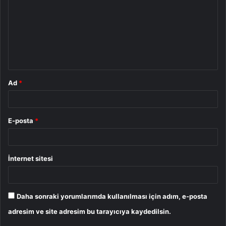
r
u
m
*
Ad
*
E-posta
*
İnternet sitesi
Daha sonraki yorumlarımda kullanılması için adım, e-posta
adresim ve site adresim bu tarayıcıya kaydedilsin.