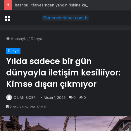
İstanbul İtfaiyesi’nden yangın riskine karşı videolu uyarı
Menü
Anasayfa
/
Dünya
Dünya
Yılda sadece bir gün
dünyayla iletişim kesiliiyor:
Kimse dışarı çıkmıyor
DİLAN BİÇER
Nisan 1, 2026
0
0
2 dakika okuma süresi