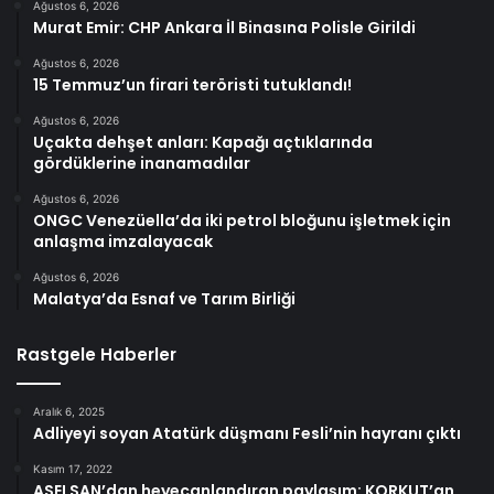
Ağustos 6, 2026
Murat Emir: CHP Ankara İl Binasına Polisle Girildi
Ağustos 6, 2026
15 Temmuz’un firari teröristi tutuklandı!
Ağustos 6, 2026
Uçakta dehşet anları: Kapağı açtıklarında
gördüklerine inanamadılar
Ağustos 6, 2026
ONGC Venezüella’da iki petrol bloğunu işletmek için
anlaşma imzalayacak
Ağustos 6, 2026
Malatya’da Esnaf ve Tarım Birliği
Rastgele Haberler
Aralık 6, 2025
Adliyeyi soyan Atatürk düşmanı Fesli’nin hayranı çıktı
Kasım 17, 2022
ASELSAN’dan heyecanlandıran paylaşım: KORKUT’an