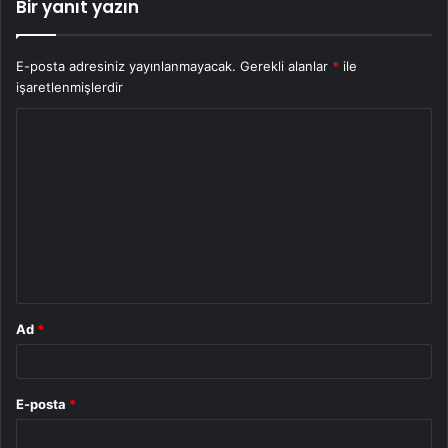
Bir yanıt yazın
E-posta adresiniz yayınlanmayacak.
Gerekli alanlar
*
ile
işaretlenmişlerdir
Y
o
r
u
m
*
Ad
*
E-posta
*