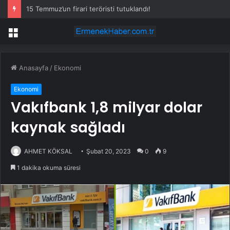
15 Temmuz’un firari teröristi tutuklandı!
Menü
Anasayfa
/
Ekonomi
Ekonomi
Vakıfbank 1,8 milyar dolar
kaynak sağladı
AHMET KÖKSAL
Şubat 20, 2023
0
9
1 dakika okuma süresi