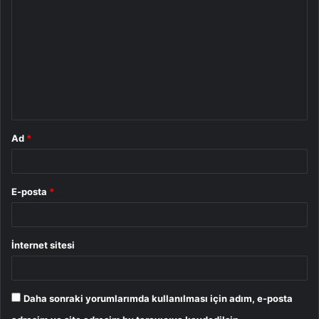
o
r
u
m
*
Ad
*
E-posta
*
İnternet sitesi
Daha sonraki yorumlarımda kullanılması için adım, e-posta