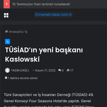
15 Temmuz’un firari teröristi tutuklandı!
Menü
Anasayfa
/
İş
İş
TÜSİAD’ın yeni başkanı
Kaslowski
YASİN DAĞLI
Kasım 17, 2022
0
17
1 dakika okuma süresi
Türk Sanayicileri ve İş İnsanları Derneği (TÜSİAD) 49.
Genel Konseyi Four Seasons Hotel’de yapıldı. Genel