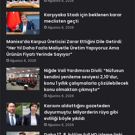
Ağustos 6, 2026
Karşıyaka Stadı için beklenen karar
meclisten geçti
Ağustos 6, 2026
Manisa’da Karpuz Üreticisi Zarar Ettiğini Dile Getirdi:
“Her Yıl Daha Fazla Maliyetle Üretim Yapıyoruz Ama
Ürünün Fiyatı Yerinde Sayıyor”
Ağustos 6, 2026
Niğde Vali Yardımcısı Divili: “Nüfusun
kendini yenileme seviyesi 2,10’dur,
konu 1 yıllık çalışmalarla çözülebilecek
konu olmaktan çıkmıştır”
Ağustos 6, 2026
Karısını aldattığını gazeteden
duyurmuştu: Milyarderin rüya gibi
evliliği böyle yıkıldı
Ağustos 6, 2026
Daha 17. 8. bölüm full HD izleme linki