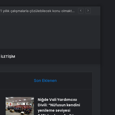
Niğde Vali Yardımcısı Divili: “Nüfusun kendini yenileme seviyesi 2,10’dur, konu 1 yıllık çalışmalarla çözülebilecek konu olmaktan çıkmıştır”
İLETIŞIM
Son Eklenen
Niğde Vali Yardımcısı
Divili: “Nüfusun kendini
yenileme seviyesi