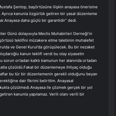
ustafa Şentop, başörtüsüne ilişkin anayasa önerisine
r. Ayrıca kanunla özgürlük getiren bir yasal düzenleme
ar.Anayasa daha güçlü bir garantidir” dedi.
ler Günü dolayısıyla Meclis Muhabirleri Derneği’ni
aşörtüsü teklifini müzakere etme talebinin muhalefet
 kurulda ve Genel Kurul’da görüşülecek. Bu bir nezaket
ılıçdaroğlu kanun teklifi verdi bu olay siyasetin
nu sorun ortadan kalktı kamunun her alanında ortadan
atla çözüldü.Fakat bir düzenlemeye ihtiyaç olduğu
raflar bu tür bir düzenlemenin gerekli olduğunu beyan
gerektiğine dair fikrimi belirttim. Anayasal
ukla çözülmedi.Anayasa ile çözmek gerçek bir yol
etiren kanunla yapılamaz. Verili olanı verili bir