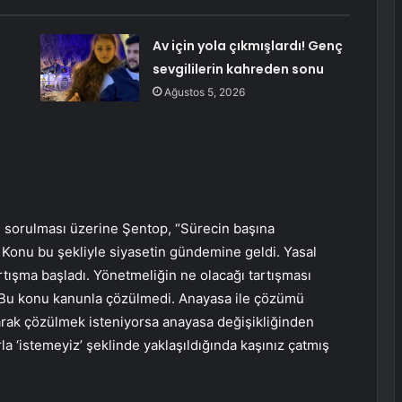
Av için yola çıkmışlardı! Genç
sevgililerin kahreden sonu
Ağustos 5, 2026
n sorulması üzerine Şentop, “Sürecin başına
i. Konu bu şekliyle siyasetin gündemine geldi. Yasal
artışma başladı. Yönetmeliğin ne olacağı tartışması
tı. “Bu konu kanunla çözülmedi. Anayasa ile çözümü
larak çözülmek isteniyorsa anayasa değişikliğinden
a ‘istemeyiz’ şeklinde yaklaşıldığında kaşınız çatmış