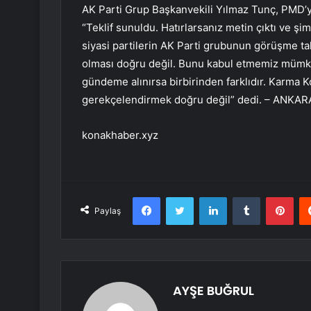
AK Parti Grup Başkanvekili Yılmaz Tunç, PMD’yi zi
“Teklif sunuldu. Hatırlarsanız metin çıktı ve 
siyasi partilerin AK Parti grubunun görüşme t
olması doğru değil. Bunu kabul etmemiz mümkü
gündeme alınırsa birbirinden farklıdır. Karma 
gerekçelendirmek doğru değil” dedi. – ANKAR
konakhaber.xyz
Facebook
Twitter
LinkedIn
Tumblr
Pint
Paylaş
AYŞE BUĞRUL