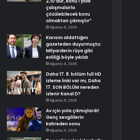
2,10’dur, konu 1 yıllık
çalışmalarla
çözülebilecek konu
olmaktan çıkmıştır”
Ağustos 6, 2026
Karısını aldattığını
gazeteden duyurmuştu:
Milyarderin rüya gibi
evliliği böyle yıkıldı
Ağustos 6, 2026
Daha 17. 8. bölüm full HD
izleme linki var mı, Daha
17. SON BÖLÜM nereden
izlenir Kanal D?
Ağustos 6, 2026
Av için yola çıkmışlardı!
Genç sevgililerin
kahreden sonu
Ağustos 5, 2026