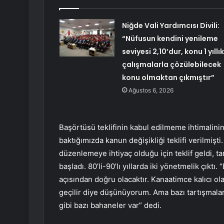
Niğde Vali Yardımcısı Divili:
“Nüfusun kendini yenileme
seviyesi 2,10’dur, konu 1 yıllık
çalışmalarla çözülebilecek
konu olmaktan çıkmıştır”
Ağustos 6, 2026
Başörtüsü teklifinin kabul edilmeme ihtimalini
baktığımızda kanun değişikliği teklifi verilmişt
düzenlemeye ihtiyaç olduğu için teklif geldi, t
başladı. 80’li-90’lı yıllarda iki yönetmelik çık
açısından doğru olacaktır. Kanaatimce kalıcı o
geçilir diye düşünüyorum. Ama bazı tartışmalarl
gibi bazı bahaneler var” dedi.