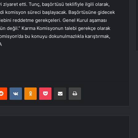
yaret etti. Tunç, başörtüsü teklifiyle ilgili olarak,
şimdi komisyon süreci başlayacak. Başörtüsüne gidecek
alebini reddetme gerekçeleri. Genel Kurul aşaması
n değil.” Karma Komisyonun talebi gerekçe olarak
Komisyon’da bu konuyu dokunulmazlıkla karıştırmak,
A
erest
Reddit
VKontakte
Odnoklassniki
Pocket
E-Posta ile paylaş
Yazdır