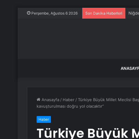
Perşembe, Ağustos 6 2026
Son Dakika Haberleri
ANASAY
Anasayfa
/
Haber
/
Türkiye Büyük Millet Meclisi Ba
kavuşturulması doğru yol olacaktır”
Haber
Türkiye Büyük Mi