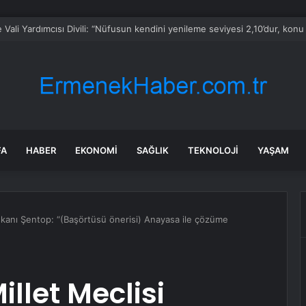
FA
HABER
EKONOMI
SAĞLIK
TEKNOLOJI
YAŞAM
şkanı Şentop: “(Başörtüsü önerisi) Anayasa ile çözüme
llet Meclisi