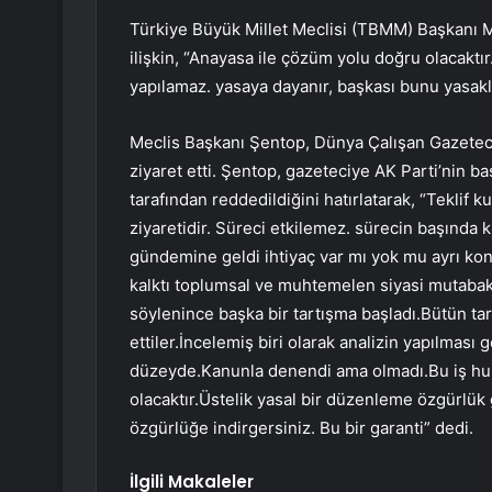
Türkiye Büyük Millet Meclisi (TBMM) Başkanı M
ilişkin, “Anayasa ile çözüm yolu doğru olacaktı
yapılamaz. yasaya dayanır, başkası bunu yasakl
Meclis Başkanı Şentop, Dünya Çalışan Gazeteci
ziyaret etti. Şentop, gazeteciye AK Parti’nin b
tarafından reddedildiğini hatırlatarak, “Teklif
ziyaretidir. Süreci etkilemez. sürecin başında k
gündemine geldi ihtiyaç var mı yok mu ayrı ko
kalktı toplumsal ve muhtemelen siyasi mutabak
söylenince başka bir tartışma başladı.Bütün ta
ettiler.İncelemiş biri olarak analizin yapılması 
düzeyde.Kanunla denendi ama olmadı.Bu iş huk
olacaktır.Üstelik yasal bir düzenleme özgürlük g
özgürlüğe indirgersiniz. Bu bir garanti” dedi.
İlgili Makaleler