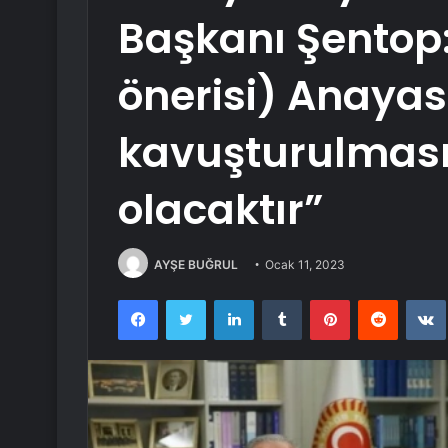
Başkanı Şentop
önerisi) Anayas
kavuşturulması
olacaktır”
AYŞE BUĞRUL
Ocak 11, 2023
Facebook
Twitter
LinkedIn
Tumblr
Pinterest
Reddit