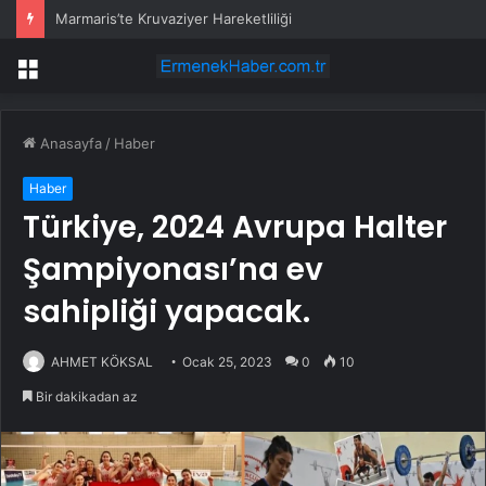
Marmaris’te Kruvaziyer Hareketliliği
Menü
Anasayfa
/
Haber
Haber
Türkiye, 2024 Avrupa Halter
Şampiyonası’na ev
sahipliği yapacak.
AHMET KÖKSAL
Ocak 25, 2023
0
10
Bir dakikadan az