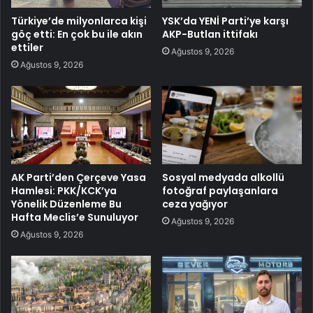
Türkiye’de milyonlarca kişi
YSK’da YENİ Parti’ye karşı
göç etti: En çok bu ile akın
AKP-Butlan ittifakı
ettiler
Ağustos 9, 2026
Ağustos 9, 2026
AK Parti’den Çerçeve Yasa
Sosyal medyada alkollü
Hamlesi: PKK/KCK’ya
fotoğraf paylaşanlara
Yönelik Düzenleme Bu
ceza yağıyor
Hafta Meclis’e Sunuluyor
Ağustos 9, 2026
Ağustos 9, 2026