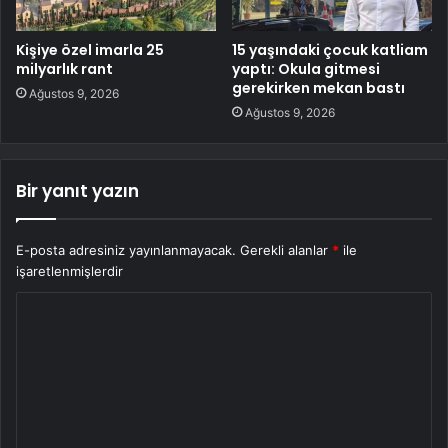
Kişiye özel imarla 25
15 yaşındaki çocuk katliam
milyarlık rant
yaptı: Okula gitmesi
gerekirken mekan bastı
Ağustos 9, 2026
Ağustos 9, 2026
Bir yanıt yazın
E-posta adresiniz yayınlanmayacak.
Gerekli alanlar
*
ile
işaretlenmişlerdir
Y
o
r
u
m