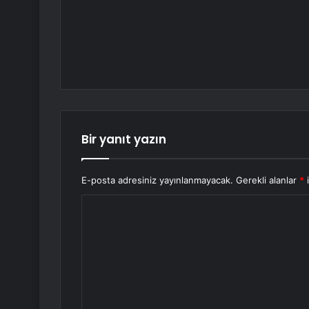
Bir yanıt yazın
E-posta adresiniz yayınlanmayacak.
Gerekli alanlar
*
i
Y
o
r
u
m
*