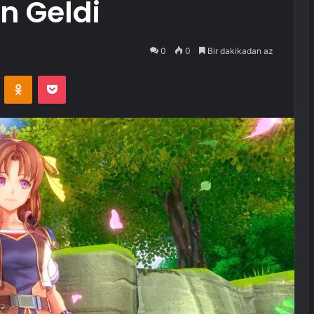
n Geldi
0
0
Bir dakikadan az
VKontakte
Odnoklassniki
Pocket