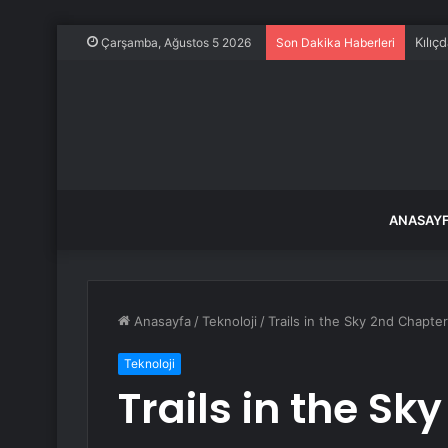
Kılıç
Çarşamba, Ağustos 5 2026
Son Dakika Haberleri
ANASAY
Anasayfa
/
Teknoloji
/
Trails in the Sky 2nd Chapte
Teknoloji
Trails in the S