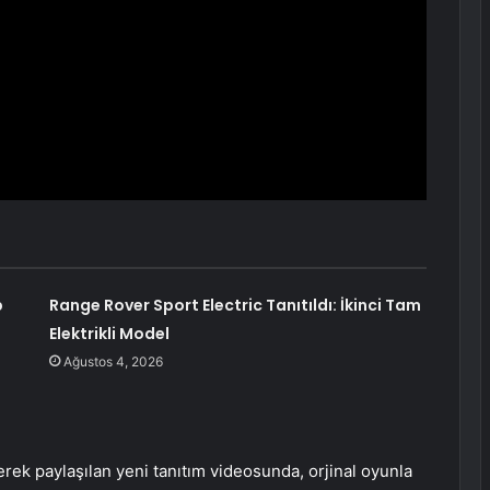
p
Range Rover Sport Electric Tanıtıldı: İkinci Tam
Elektrikli Model
Ağustos 4, 2026
erek paylaşılan yeni tanıtım videosunda, orjinal oyunla