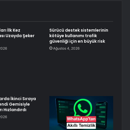
arı İlk Kez
Sürücü destek sistemlerinin
rası Uzayda Şeker
kötüye kullanımı trafik
güvenliği için en büyük risk
2026
Ağustos 4, 2026
arda İkinci Sıraya
Kendi Gemisiyle
ı Hızlandırdı
2026