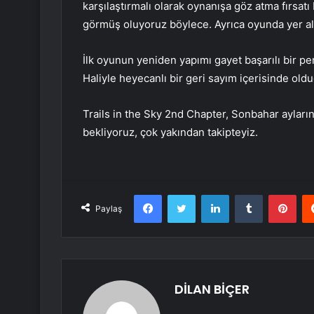
karşılaştırmalı olarak oynanışa göz atma fırsat
görmüş oluyoruz böylece. Ayrıca oyunda yer ala
İlk oyunun yeniden yapımı gayet başarılı bir pe
Haliyle heyecanlı bir geri sayım içerisinde 
Trails in the Sky 2nd Chapter, Sonbahar ayları
bekliyoruz, çok yakından takipteyiz.
Facebook
Twitter
LinkedIn
Tumblr
Pint
Paylaş
DİLAN BİÇER