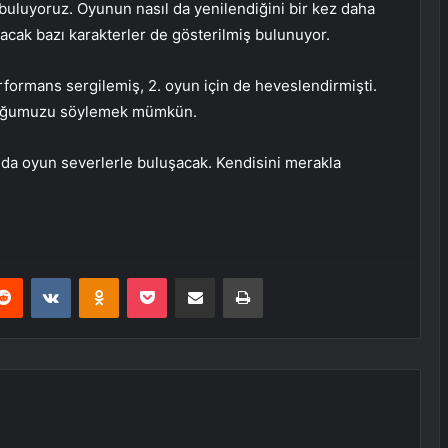
ı buluyoruz. Oyunun nasıl da yenilendiğini bir kez daha
cak bazı karakterler de gösterilmiş bulunuyor.
rformans sergilemiş, 2. oyun için de heveslendirmişti.
olduğumuzu söylemek mümkün.
nda oyun severlerle buluşacak. Kendisini merakla
erest
Reddit
VKontakte
Odnoklassniki
Pocket
E-Posta ile paylaş
Yazdır