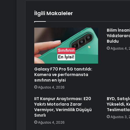
İlgili Makaleler
Bilim İnsanl
Yıldızlara
Buldu
Ağustos 4, 
Galaxy F70 Pro 5G tanıtıldı:
Kamera ve performansta
sınıfının en iyisi
Ağustos 4, 2026
IIT Kanpur Araştırması: E20
BYD, Satışl
Yakıtı Motorlara Zarar
Yükseldi, 
Vermiyor, Verimlilik Düşüşü
Teslimatlar
Sınırlı
Ağustos 3, 
Ağustos 4, 2026