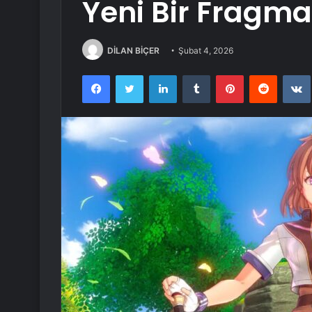
Yeni Bir Fragma
DİLAN BİÇER
Şubat 4, 2026
Facebook
Twitter
LinkedIn
Tumblr
Pinterest
Reddit