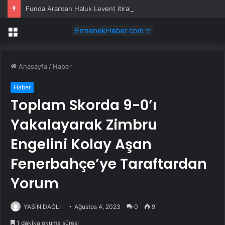
Funda Arar’dan Haluk Levent itirafı: ‘Camiada hakkında konuşulanları biliyorduk’
Menü
Anasayfa
/
Haber
Haber
Toplam Skorda 9-0’ı
Yakalayarak Zimbru
Engelini Kolay Aşan
Fenerbahçe’ye Taraftardan
Yorum
YASİN DAĞLI
Ağustos 4, 2023
0
9
1 dakika okuma süresi