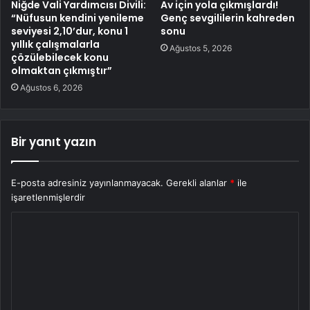
Niğde Vali Yardımcısı Divili:
Av için yola çıkmışlardı!
“Nüfusun kendini yenileme
Genç sevgililerin kahreden
seviyesi 2,10’dur, konu 1
sonu
yıllık çalışmalarla
Ağustos 5, 2026
çözülebilecek konu
olmaktan çıkmıştır”
Ağustos 6, 2026
Bir yanıt yazın
E-posta adresiniz yayınlanmayacak.
Gerekli alanlar
*
ile
işaretlenmişlerdir
Y
o
r
u
m