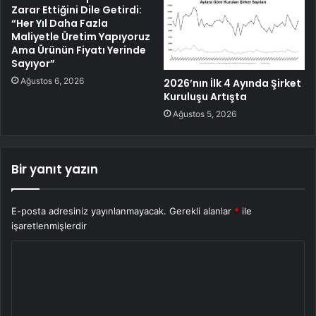
Zarar Ettiğini Dile Getirdi:
“Her Yıl Daha Fazla
Maliyetle Üretim Yapıyoruz
Ama Ürünün Fiyatı Yerinde
Sayıyor”
Ağustos 6, 2026
2026’nın İlk 4 Ayında Şirket
Kuruluşu Artışta
Ağustos 5, 2026
Bir yanıt yazın
E-posta adresiniz yayınlanmayacak.
Gerekli alanlar
*
ile
işaretlenmişlerdir
Y
o
r
u