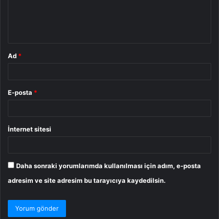
m
*
Ad
*
E-posta
*
İnternet sitesi
Daha sonraki yorumlarımda kullanılması için adım, e-posta
adresim ve site adresim bu tarayıcıya kaydedilsin.