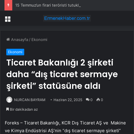
15 Temmuz’un firari teröristi tutuklandı!
Menü
Anasayfa
/
Ekonomi
Ekonomi
Ticaret Bakanlığı 2 şirketi
daha “dış ticaret sermaye
şirketi” statüsüne aldı
NURCAN BAYRAM
Haziran 22, 2025
0
0
Bir dakikadan az
Foreks – Ticaret Bakanlığı, KCR Dış Ticaret AŞ ve Makine
ve Kimya Endüstrisi AŞ’nin “dış ticaret sermaye şirketi”