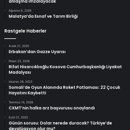
anlaşma imzalayacak
Ağustos 6, 2026
Malatya’da Esnaf ve Tarım Birliği
Rastgele Haberler
Aralık 21, 2025
Erbakan’dan Gazze Uyarısı
Nisan 23, 2026
Rifat Hisarcıklıoğlu Kosova Cumhurbaşkanlığı Liyakat
Madalyası
Haziran 28, 2023
Somali’de Oyun Alanında Roket Patlaması: 22 Çocuk
Hayatını Kaybetti
Temmuz 14, 2026
CXMT’nin halka arz başvurusu onaylandı
Eylül 21, 2025
Günün sorusu: Dolar nerede duracak? Türkiye’de
devalüasyon olur mu?