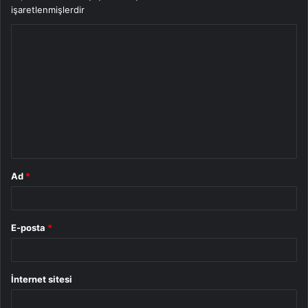
işaretlenmişlerdir
Y
o
r
u
m
*
Ad
*
E-posta
*
İnternet sitesi