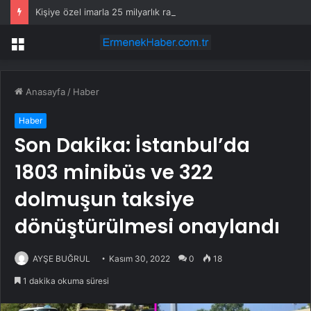
Kişiye özel imarla 25 milyarlık rant
Menü
Anasayfa
/
Haber
Haber
Son Dakika: İstanbul’da
1803 minibüs ve 322
dolmuşun taksiye
dönüştürülmesi onaylandı
AYŞE BUĞRUL
Kasım 30, 2022
0
18
1 dakika okuma süresi