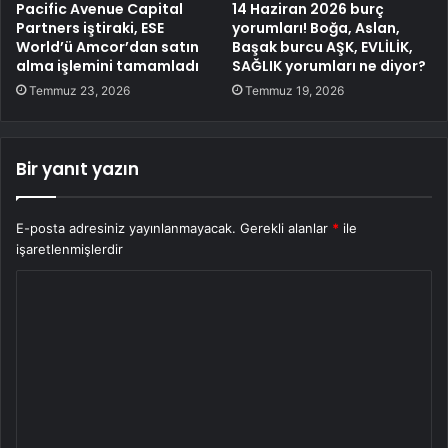
Pacific Avenue Capital
14 Haziran 2026 burç
Partners iştiraki, ESE
yorumları! Boğa, Aslan,
World’ü Amcor’dan satın
Başak burcu AŞK, EVLİLİK,
alma işlemini tamamladı
SAĞLIK yorumları ne diyor?
Temmuz 23, 2026
Temmuz 19, 2026
Bir yanıt yazın
E-posta adresiniz yayınlanmayacak.
Gerekli alanlar
*
ile
işaretlenmişlerdir
Y
o
r
u
m
*