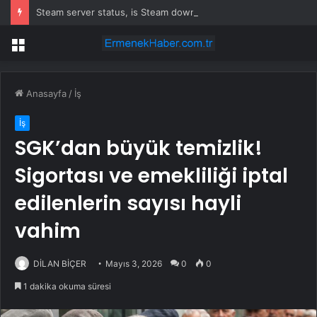
Steam server status, is Steam down, Steam deck hatası nedir, 22 Temmuz Çarşamba Steam ne zaman düzelir?
Menü
Anasayfa
/
İş
İş
SGK’dan büyük temizlik!
Sigortası ve emekliliği iptal
edilenlerin sayısı hayli
vahim
DİLAN BİÇER
Mayıs 3, 2026
0
0
1 dakika okuma süresi