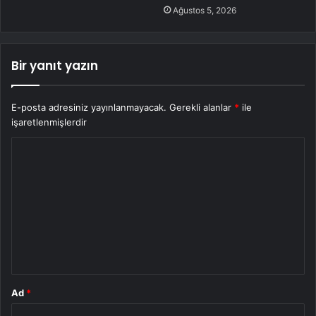
Ağustos 5, 2026
Bir yanıt yazın
E-posta adresiniz yayınlanmayacak.
Gerekli alanlar
*
ile
işaretlenmişlerdir
Y
o
r
u
m
*
Ad
*