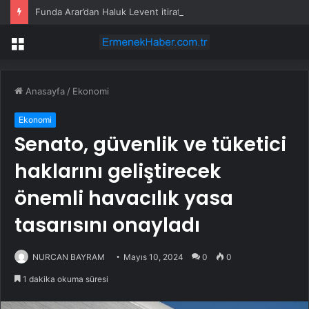
Funda Arar’dan Haluk Levent itirafı: ‘Camiada hakkında konuşulanları biliyorduk’
Menü
Anasayfa
/
Ekonomi
Ekonomi
Senato, güvenlik ve tüketici
haklarını geliştirecek
önemli havacılık yasa
tasarısını onayladı
NURCAN BAYRAM
Mayıs 10, 2024
0
0
1 dakika okuma süresi