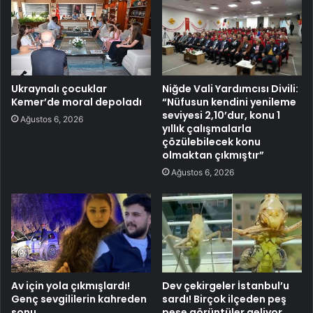
Ukraynalı çocuklar
Niğde Vali Yardımcısı Divili:
Kemer’de moral depoladı
“Nüfusun kendini yenileme
seviyesi 2,10’dur, konu 1
Ağustos 6, 2026
yıllık çalışmalarla
çözülebilecek konu
olmaktan çıkmıştır”
Ağustos 6, 2026
Av için yola çıkmışlardı!
Dev çekirgeler İstanbul’u
Genç sevgililerin kahreden
sardı! Birçok ilçeden peş
sonu
peşe görüntüler geliyor