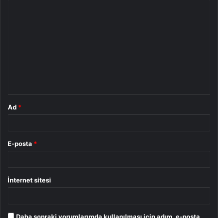
Y
o
r
u
m
*
Ad
*
E-posta
*
İnternet sitesi
Daha sonraki yorumlarımda kullanılması için adım, e-posta