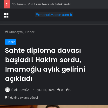
15 Temmuz’un firari teröristi tutuklandı!
Menü
Anasayfa
/
Haber
Haber
Sahte diploma davası
başladı! Hakim sordu,
İmamoğlu aylık gelirini
açıkladı
ÜMİT SAVĞA
Eylül 15, 2025
0
0
1 dakika okuma süresi