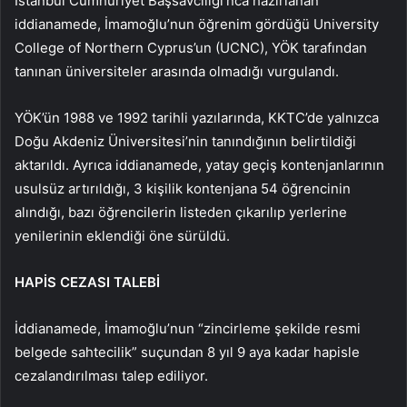
İstanbul Cumhuriyet Başsavcılığı’nca hazırlanan
iddianamede, İmamoğlu’nun öğrenim gördüğü University
College of Northern Cyprus’un (UCNC), YÖK tarafından
tanınan üniversiteler arasında olmadığı vurgulandı.
YÖK’ün 1988 ve 1992 tarihli yazılarında, KKTC’de yalnızca
Doğu Akdeniz Üniversitesi’nin tanındığının belirtildiği
aktarıldı. Ayrıca iddianamede, yatay geçiş kontenjanlarının
usulsüz artırıldığı, 3 kişilik kontenjana 54 öğrencinin
alındığı, bazı öğrencilerin listeden çıkarılıp yerlerine
yenilerinin eklendiği öne sürüldü.
HAPİS CEZASI TALEBİ
İddianamede, İmamoğlu’nun “zincirleme şekilde resmi
belgede sahtecilik” suçundan 8 yıl 9 aya kadar hapisle
cezalandırılması talep ediliyor.