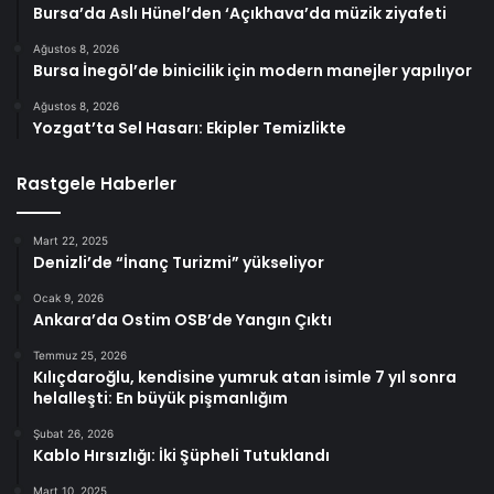
Bursa’da Aslı Hünel’den ‘Açıkhava’da müzik ziyafeti
Ağustos 8, 2026
Bursa İnegöl’de binicilik için modern manejler yapılıyor
Ağustos 8, 2026
Yozgat’ta Sel Hasarı: Ekipler Temizlikte
Rastgele Haberler
Mart 22, 2025
Denizli’de “İnanç Turizmi” yükseliyor
Ocak 9, 2026
Ankara’da Ostim OSB’de Yangın Çıktı
Temmuz 25, 2026
Kılıçdaroğlu, kendisine yumruk atan isimle 7 yıl sonra
helalleşti: En büyük pişmanlığım
Şubat 26, 2026
Kablo Hırsızlığı: İki Şüpheli Tutuklandı
Mart 10, 2025