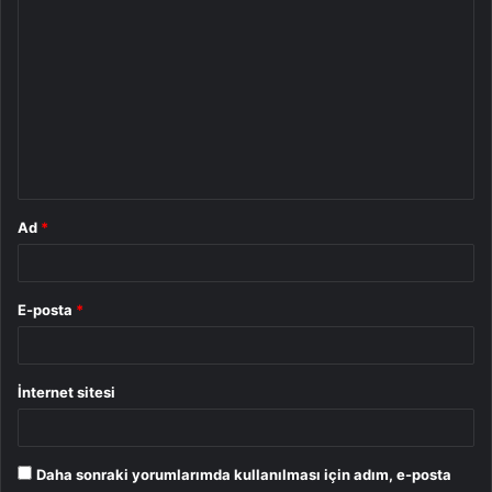
Y
o
r
u
m
*
Ad
*
E-posta
*
İnternet sitesi
Daha sonraki yorumlarımda kullanılması için adım, e-posta