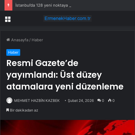
İstanbul’da 128 yeni noktaya daha EDS geliyor
Menü
Anasayfa
/
Haber
Haber
Resmi Gazete’de
yayımlandı: Üst düzey
atamalara yeni düzenleme
MEHMET HAZBİN KAZBEK
Şubat 24, 2026
0
0
Bir dakikadan az