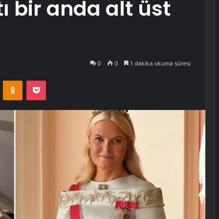
 bir anda alt üst
0
0
1 dakika okuma süresi
VKontakte
Odnoklassniki
Pocket