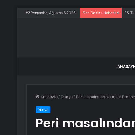
15 Te
Perşembe, Ağustos 6 2026
Son Dakika Haberleri
ANASAY
Anasayfa
/
Dünya
/
Peri masalından kabusa! Prenses
Dünya
Peri masalında