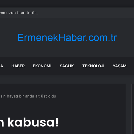
mmuz’un firari teröristi tutuklandı!
FA
HABER
EKONOMI
SAĞLIK
TEKNOLOJI
YAŞAM
in hayatı bir anda alt üst oldu
n kabusa!