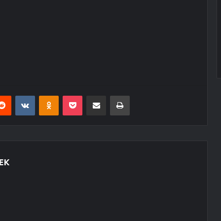
erest
Reddit
VKontakte
Odnoklassniki
Pocket
E-Posta ile paylaş
Yazdır
EK