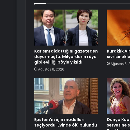
Karısını aldattığını gazeteden
Kuraklık A
duyurmuştu: Milyarderin rüya
sivrisinekl
gibi evliliği böyle yıkıldı
Ağustos 5, 
Ağustos 6, 2026
Epstein’in için modelleri
Dünya Kupa
seçiyordu: Evinde ölü bulundu
servetine s