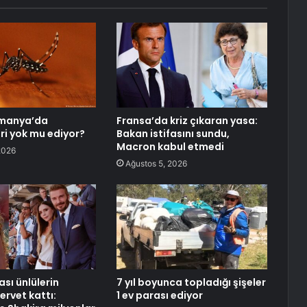
lmanya’da
Fransa’da kriz çıkaran yasa:
eri yok mu ediyor?
Bakan istifasını sundu,
Macron kabul etmedi
2026
Ağustos 5, 2026
sı ünlülerin
7 yıl boyunca topladığı şişeler
ervet kattı:
1 ev parası ediyor