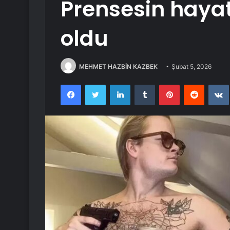
Prensesin hayatı
oldu
MEHMET HAZBİN KAZBEK
Şubat 5, 2026
Facebook
Twitter
LinkedIn
Tumblr
Pinterest
Reddit