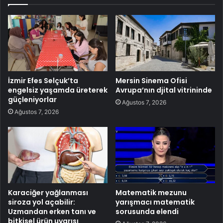
İzmir Efes Selçuk’ta
Mersin Sinema Ofisi
engelsiz yaşamda üreterek
Avrupa’nın djital vitrininde
güçleniyorlar
Ağustos 7, 2026
Ağustos 7, 2026
Karaciğer yağlanması
Matematik mezunu
siroza yol açabilir:
yarışmacı matematik
Uzmandan erken tanı ve
sorusunda elendi
bitkisel ürün uyarısı