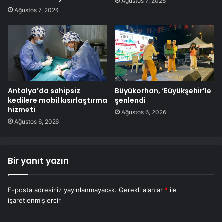
Ağustos 7, 2026
Ağustos 7, 2026
Antalya’da sahipsiz
Büyükorhan, ‘Büyükşehir’le
kedilere mobil kısırlaştırma
şenlendi
hizmeti
Ağustos 6, 2026
Ağustos 6, 2026
Bir yanıt yazın
E-posta adresiniz yayınlanmayacak.
Gerekli alanlar
*
ile
işaretlenmişlerdir
Y