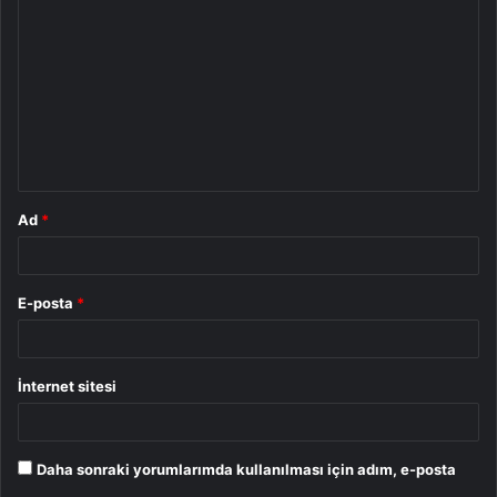
o
r
u
m
*
Ad
*
E-posta
*
İnternet sitesi
Daha sonraki yorumlarımda kullanılması için adım, e-posta