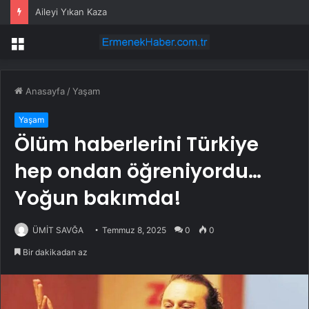
Aileyi Yıkan Kaza
Menü
Anasayfa
/
Yaşam
Yaşam
Ölüm haberlerini Türkiye
hep ondan öğreniyordu…
Yoğun bakımda!
ÜMİT SAVĞA
Temmuz 8, 2025
0
0
Bir dakikadan az