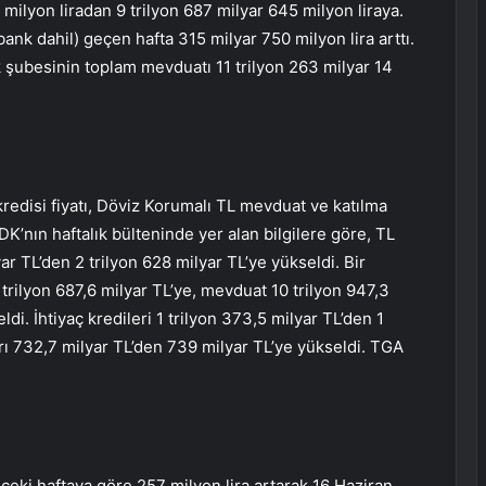
 milyon liradan 9 trilyon 687 milyar 645 milyon liraya.
nk dahil) geçen hafta 315 milyar 750 milyon lira arttı.
 şubesinin toplam mevduatı 11 trilyon 263 milyar 14
i kredisi fiyatı, Döviz Korumalı TL mevduat ve katılma
K’nın haftalık bülteninde yer alan bilgilere göre, TL
ar TL’den 2 trilyon 628 milyar TL’ye yükseldi. Bir
 trilyon 687,6 milyar TL’ye, mevduat 10 trilyon 947,3
ldi. İhtiyaç kredileri 1 trilyon 373,5 milyar TL’den 1
ları 732,7 milyar TL’den 739 milyar TL’ye yükseldi. TGA
nceki haftaya göre 257 milyon lira artarak 16 Haziran