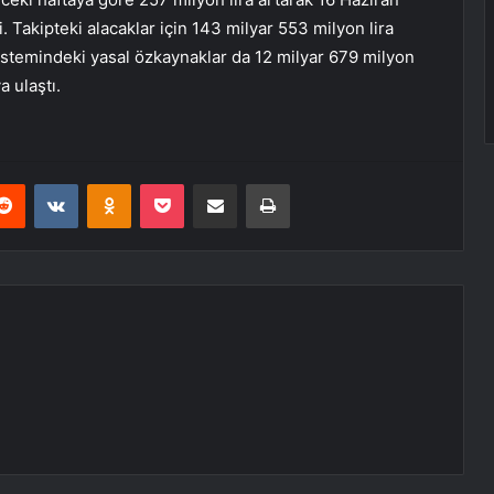
i. Takipteki alacaklar için 143 milyar 553 milyon lira
sistemindeki yasal özkaynaklar da 12 milyar 679 milyon
a ulaştı.
erest
Reddit
VKontakte
Odnoklassniki
Pocket
E-Posta ile paylaş
Yazdır