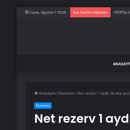
VİOP’ta 
Cuma, Ağustos 7 2026
Son Dakika Haberleri
ANASAY
Anasayfa
/
Ekonomi
/
Net rezerv 1 aydır ilk kez poz
Ekonomi
Net rezerv 1 aydı