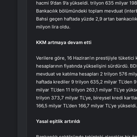
hacmi 9’dan 9’a yükseldi. trilyon 635 milyar 198
Bankacılık bölümündeki toplam mevduat (interba
Bahsi geçen haftada yüzde 2,9 artan bankacılık
milyon lira oldu.
KKM artmaya devam etti
Verilere göre, 16 Haziran’ın prestijiyle tüketic
hesaplarının fiyatında yükselişini sürdürdü. BDD
mevduat ve katılma hesapları 2 trilyon 576 mily
haftada krediler 9 trilyon 635,2 milyar TL’den 9
milyar TL’den 11 trilyon 263,1 milyar TL’ye yükse
trilyon 373,7 milyar TL’ye, bireysel kredi kart
166,5 milyar TL’den 166,7 milyar TL’ye yükseldi.
Yasal eşitlik artırıldı
Bankacılık sektöründe takipteki alacaklar bir ö