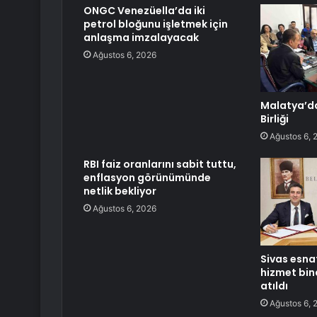
ONGC Venezüella’da iki
petrol bloğunu işletmek için
anlaşma imzalayacak
Ağustos 6, 2026
Malatya’da
Birliği
Ağustos 6, 
RBI faiz oranlarını sabit tuttu,
enflasyon görünümünde
netlik bekliyor
Ağustos 6, 2026
Sivas esna
hizmet bina
atıldı
Ağustos 6, 