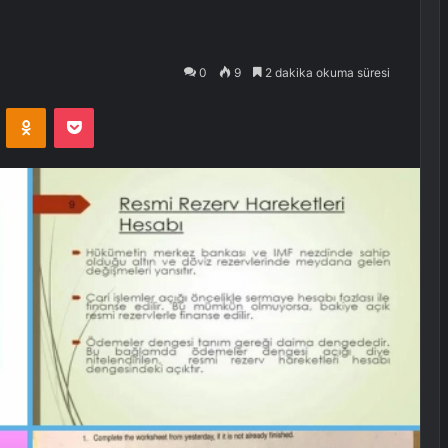
0
9
2 dakika okuma süresi
VKontakte
Odnoklassniki
Pocket