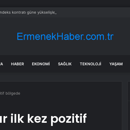
endeks kontratı güne yükselişle başladı -29 Temmuz 2026
FA
HABER
EKONOMI
SAĞLIK
TEKNOLOJI
YAŞAM
itif bölgede
r ilk kez pozitif