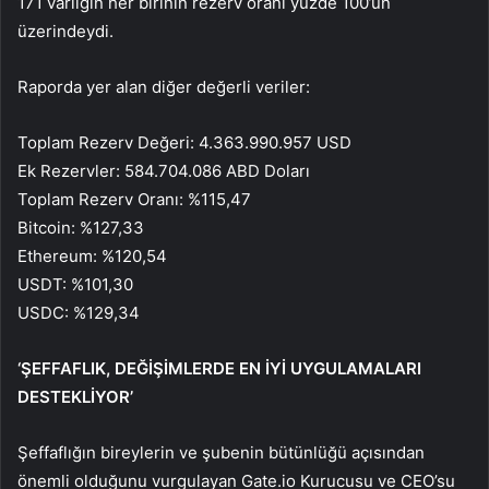
171 varlığın her birinin rezerv oranı yüzde 100’ün
üzerindeydi.
Raporda yer alan diğer değerli veriler:
Toplam Rezerv Değeri: 4.363.990.957 USD
Ek Rezervler: 584.704.086 ABD Doları
Toplam Rezerv Oranı: %115,47
Bitcoin: %127,33
Ethereum: %120,54
USDT: %101,30
USDC: %129,34
‘ŞEFFAFLIK, DEĞİŞİMLERDE EN İYİ UYGULAMALARI
DESTEKLİYOR’
Şeffaflığın bireylerin ve şubenin bütünlüğü açısından
önemli olduğunu vurgulayan Gate.io Kurucusu ve CEO’su