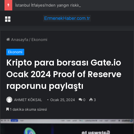
İstanbul İtfaiyesi’nden yangın riskine karşı videolu uyarı
Menü
Anasayfa
/
Ekonomi
Ekonomi
Kripto para borsası Gate.io
Ocak 2024 Proof of Reserve
raporunu paylaştı
AHMET KÖKSAL
Ocak 25, 2024
0
3
1 dakika okuma süresi