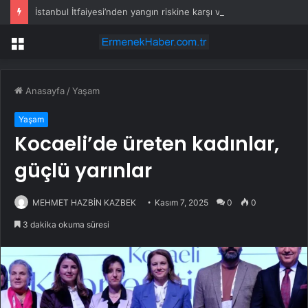
İstanbul İtfaiyesi’nden yangın riskine karşı videolu uyarı
Menü
Anasayfa
/
Yaşam
Yaşam
Kocaeli’de üreten kadınlar,
güçlü yarınlar
MEHMET HAZBİN KAZBEK
Kasım 7, 2025
0
0
3 dakika okuma süresi