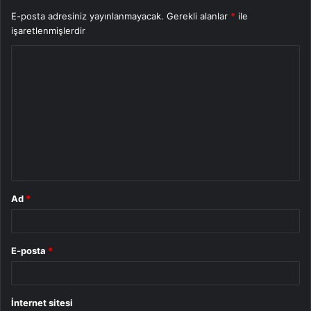
E-posta adresiniz yayınlanmayacak.
Gerekli alanlar
*
ile
işaretlenmişlerdir
Y
o
r
u
m
*
Ad
*
E-posta
*
İnternet sitesi