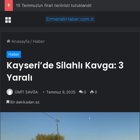
15 Temmuz’un firari teröristi tutuklandı!
Menü
Anasayfa
/
Haber
Haber
Kayseri’de Silahlı Kavga: 3
Yaralı
ÜMİT SAVĞA
Temmuz 9, 2025
0
0
Bir dakikadan az