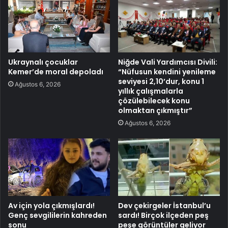
Ukraynalı çocuklar
Niğde Vali Yardımcısı Divili:
Kemer’de moral depoladı
“Nüfusun kendini yenileme
seviyesi 2,10’dur, konu 1
Ağustos 6, 2026
yıllık çalışmalarla
çözülebilecek konu
olmaktan çıkmıştır”
Ağustos 6, 2026
Av için yola çıkmışlardı!
Dev çekirgeler İstanbul’u
Genç sevgililerin kahreden
sardı! Birçok ilçeden peş
sonu
peşe görüntüler geliyor