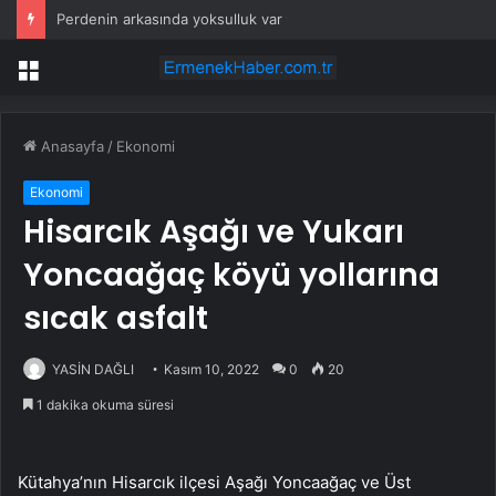
Perdenin arkasında yoksulluk var
Menü
Anasayfa
/
Ekonomi
Ekonomi
Hisarcık Aşağı ve Yukarı
Yoncaağaç köyü yollarına
sıcak asfalt
YASİN DAĞLI
Kasım 10, 2022
0
20
1 dakika okuma süresi
Kütahya’nın Hisarcık ilçesi Aşağı Yoncaağaç ve Üst