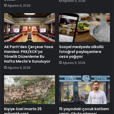
Ağustos 9, 2026
Ağustos 9, 2026
AK Parti’den Çerçeve Yasa
Sosyal medyada alkollü
Hamlesi: PKK/KCK’ya
fotoğraf paylaşanlara
Yönelik Düzenleme Bu
ceza yağıyor
Hafta Meclis’e Sunuluyor
Ağustos 9, 2026
Ağustos 9, 2026
Kişiye özel imarla 25
15 yaşındaki çocuk katliam
milyarlık rant
yaptı: Okula gitmesi