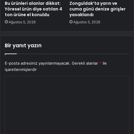
Bu ürünleri alanlar dikkat:
Zonguldak’ta yarın ve
Yöresel ürün diye satılan 4
cuma günü denize girişler
ton ürüne el konuldu
yasaklandı
Ağustos 5, 2026
Ağustos 5, 2026
Bir yanıt yazın
E-posta adresiniz yayınlanmayacak.
Gerekli alanlar
*
ile
işaretlenmişlerdir
Y
o
r
u
m
*