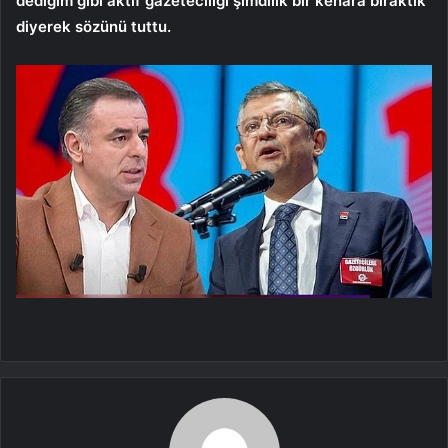
dediğim gibi aktif gazeteciliği şimdilik bir kenara bıraktık”
diyerek sözünü tuttu.