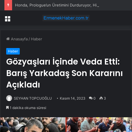
Honda, Prologue’un Üretimini Durduruyor, Hibritlere Yöneliyor
Menü
Anasayfa
/
Haber
Haber
Gözyaşları İçinde Veda Etti:
Barış Yarkadaş Son Kararını
Açıkladı
SEYHAN TOPCUOĞLU
Kasım 14, 2023
0
3
1 dakika okuma süresi