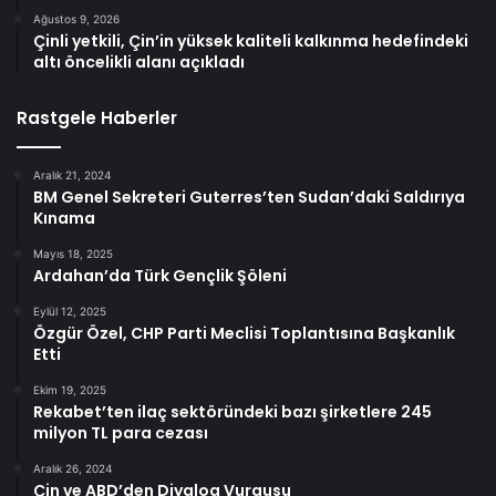
Ağustos 9, 2026
Çinli yetkili, Çin’in yüksek kaliteli kalkınma hedefindeki
altı öncelikli alanı açıkladı
Rastgele Haberler
Aralık 21, 2024
BM Genel Sekreteri Guterres’ten Sudan’daki Saldırıya
Kınama
Mayıs 18, 2025
Ardahan’da Türk Gençlik Şöleni
Eylül 12, 2025
Özgür Özel, CHP Parti Meclisi Toplantısına Başkanlık
Etti
Ekim 19, 2025
Rekabet’ten ilaç sektöründeki bazı şirketlere 245
milyon TL para cezası
Aralık 26, 2024
Çin ve ABD’den Diyalog Vurgusu