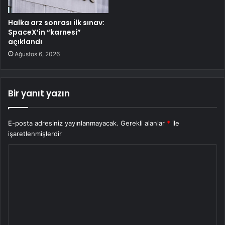
Halka arz sonrası ilk sınav:
SpaceX’in “karnesi”
açıklandı
Ağustos 6, 2026
Bir yanıt yazın
E-posta adresiniz yayınlanmayacak.
Gerekli alanlar
*
ile
işaretlenmişlerdir
Y
o
r
u
m