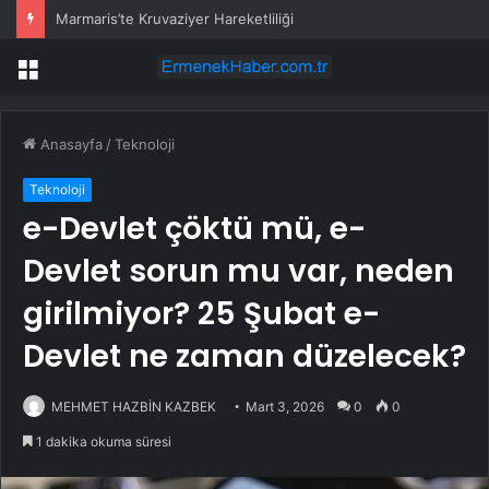
Marmaris’te Kruvaziyer Hareketliliği
Menü
Anasayfa
/
Teknoloji
Teknoloji
e-Devlet çöktü mü, e-
Devlet sorun mu var, neden
girilmiyor? 25 Şubat e-
Devlet ne zaman düzelecek?
MEHMET HAZBİN KAZBEK
Mart 3, 2026
0
0
1 dakika okuma süresi