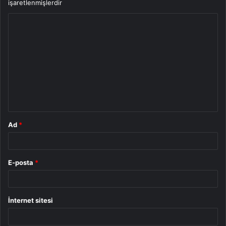
işaretlenmişlerdir
Y
o
r
u
m
*
Ad
*
E-posta
*
İnternet sitesi