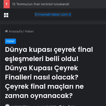
15 Temmuz’un firari teröristi tutuklandı!
Menü
Anasayfa
/
Haber
Haber
Dünya kupası çeyrek final
eşleşmeleri belli oldu!
Dünya Kupası Çeyrek
Finalleri nasıl olacak?
Çeyrek final maçları ne
zaman oynanacak?