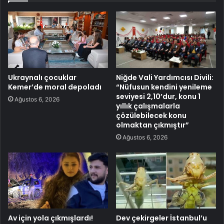
Ukraynalı çocuklar
Niğde Vali Yardımcısı Divili:
Kemer’de moral depoladı
“Nüfusun kendini yenileme
seviyesi 2,10’dur, konu 1
Ağustos 6, 2026
yıllık çalışmalarla
çözülebilecek konu
olmaktan çıkmıştır”
Ağustos 6, 2026
Av için yola çıkmışlardı!
Dev çekirgeler İstanbul’u