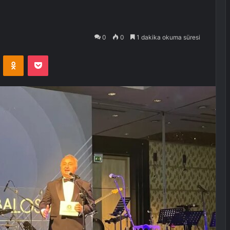
0
0
1 dakika okuma süresi
VKontakte
Odnoklassniki
Pocket