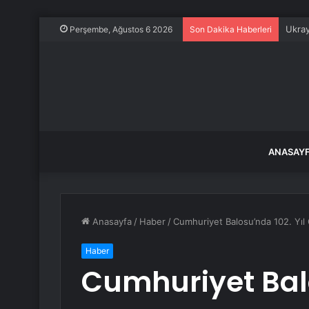
Ukray
Perşembe, Ağustos 6 2026
Son Dakika Haberleri
ANASAY
Anasayfa
/
Haber
/
Cumhuriyet Balosu’nda 102. Yıl
Haber
Cumhuriyet Balo