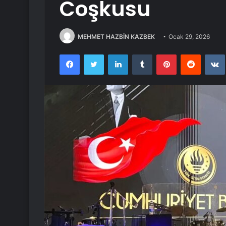
Coşkusu
MEHMET HAZBİN KAZBEK
Ocak 29, 2026
Facebook
Twitter
LinkedIn
Tumblr
Pinterest
Reddit