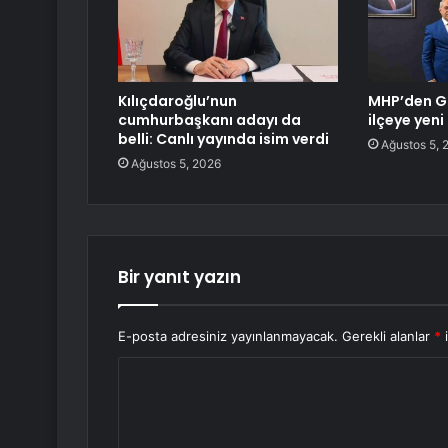
Kılıçdaroğlu’nun
MHP’den G
cumhurbaşkanı adayı da
ilçeye yen
belli: Canlı yayında isim verdi
Ağustos 5, 
Ağustos 5, 2026
Bir yanıt yazın
E-posta adresiniz yayınlanmayacak.
Gerekli alanlar
*
i
Y
o
r