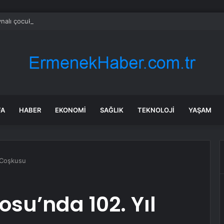
nalı çocuklar Kemer’de moral depoladı
FA
HABER
EKONOMI
SAĞLIK
TEKNOLOJI
YAŞAM
 Coşkusu
su’nda 102. Yıl