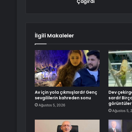
Çağırdı
İlgili Makaleler
Av için yola çıkmışlardı! Genç
Dev çekirg
sevgililerin kahreden sonu
sardı! Birç
görüntüler
Ağustos 5, 2026
Ağustos 5, 