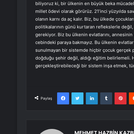
biliyoruz ki, bir ülkenin en büyük beka mücadeles
millet ödevi olarak görürüz. 21’inci yüzyılda sav
olanın karnı da aç kalır. Biz, bu ülkede çocukla
politikalarının günü kurtaran reflekslerle değil
gerekiyor. Biz bu ülkenin evlatlarını, annesini
cebindeki paraya bakmayız. Bu ülkenin evlatları
sunulmayan bir sistemde hiçbir çocuk gerçek p
doğduğu şehir değil, aldığı eğitim belirlemeli. 
gerçekleştirebileceği bir sistem inşa etmek, t
Facebook
Twitter
LinkedIn
Tumblr
Pint
Paylaş
MEHMET HAZBİN KAZB