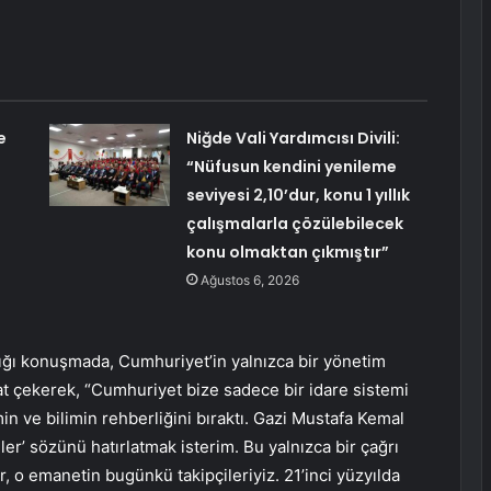
e
Niğde Vali Yardımcısı Divili:
“Nüfusun kendini yenileme
seviyesi 2,10’dur, konu 1 yıllık
çalışmalarla çözülebilecek
konu olmaktan çıkmıştır”
Ağustos 6, 2026
ğı konuşmada, Cumhuriyet’in yalnızca bir yönetim
kat çekerek, “Cumhuriyet bize sadece bir idare sistemi
imin ve bilimin rehberliğini bıraktı. Gazi Mustafa Kemal
iller’ sözünü hatırlatmak isterim. Bu yalnızca bir çağrı
ler, o emanetin bugünkü takipçileriyiz. 21’inci yüzyılda