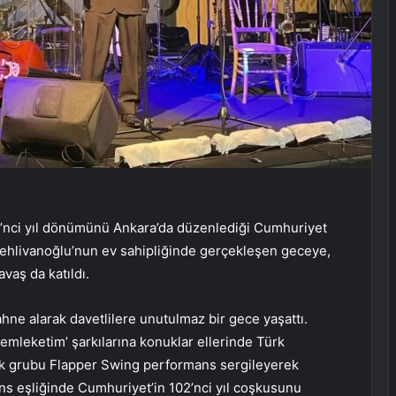
’nci yıl dönümünü Ankara’da düzenlediği Cumhuriyet
Pehlivanoğlu’nun ev sahipliğinde gerçekleşen geceye,
aş da katıldı.
ne alarak davetlilere unutulmaz bir gece yaşattı.
Memleketim’ şarkılarına konuklar ellerinde Türk
üzik grubu Flapper Swing performans sergileyerek
dans eşliğinde Cumhuriyet’in 102’nci yıl coşkusunu