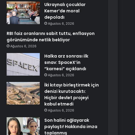
Ukraynalı çocuklar
Kemer’de moral
depoladı
Ağustos 6, 2026
RBI faiz oranlarını sabit tuttu, enflasyon
görünümünde netlik bekliyor
Ağustos 6, 2026
Halka arz sonrası ilk
sınav: SpaceX’in
“karnesi” açıklandı
Ağustos 6, 2026
İki kıtayı birleştirmek için
denizi kurutacaktı:
Hiçbir devlet projeyi
kabul etmedi
Ağustos 6, 2026
Son halini ağlayarak
paylaştı! Hakkında imza
toplanmış