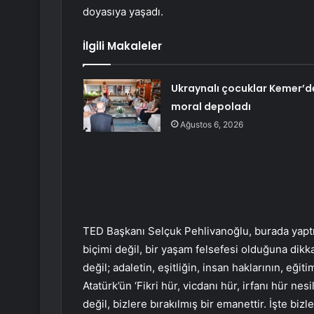
doyasıya yaşadı.
İlgili Makaleler
Ukraynalı çocuklar Kemer’d
moral depoladı
Ağustos 6, 2026
TED Başkanı Selçuk Pehlivanoğlu, burada yaptı
biçimi değil, bir yaşam felsefesi olduğuna dik
değil; adaletin, eşitliğin, insan haklarının, eğit
Atatürk’ün ‘Fikri hür, vicdanı hür, irfanı hür nes
değil, bizlere bırakılmış bir emanettir. İşte biz