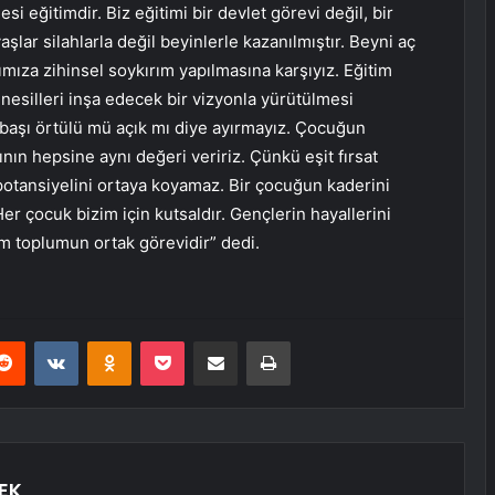
i eğitimdir. Biz eğitimi bir devlet görevi değil, bir
aşlar silahlarla değil beyinlerle kazanılmıştır. Beyni aç
rımıza zihinsel soykırım yapılmasına karşıyız. Eğitim
, nesilleri inşa edecek bir vizyonla yürütülmesi
n başı örtülü mü açık mı diye ayırmayız. Çocuğun
nın hepsine aynı değeri veririz. Çünkü eşit fırsat
otansiyelini ortaya koyamaz. Bir çocuğun kaderini
Her çocuk bizim için kutsaldır. Gençlerin hayallerini
üm toplumun ortak görevidir” dedi.
erest
Reddit
VKontakte
Odnoklassniki
Pocket
E-Posta ile paylaş
Yazdır
EK