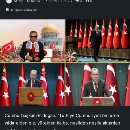
AHMET KÖKSAL
Ekim 29, 2023
0
6
Bir dakikadan az
Cumhurbaşkanı Erdoğan: “Türkiye Cumhuriyeti binlerce
yıldır elden ele, yürekten kalbe, nesilden nesile aktarılan