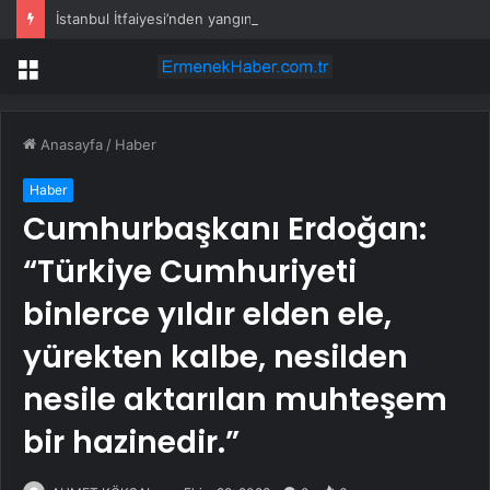
İstanbul İtfaiyesi’nden yangın riskine karşı videolu uyarı
Menü
Anasayfa
/
Haber
Haber
Cumhurbaşkanı Erdoğan:
“Türkiye Cumhuriyeti
binlerce yıldır elden ele,
yürekten kalbe, nesilden
nesile aktarılan muhteşem
bir hazinedir.”