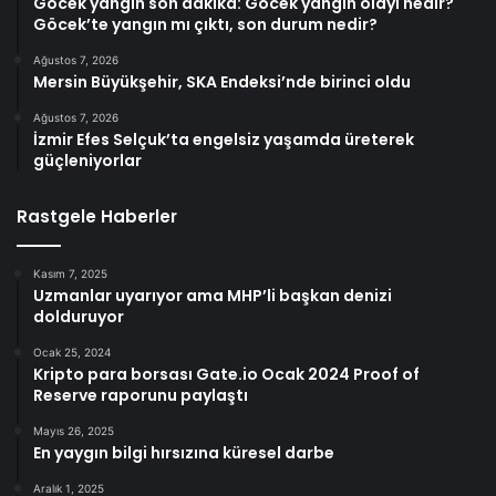
Göcek yangın son dakika: Göcek yangın olayı nedir?
Göcek’te yangın mı çıktı, son durum nedir?
Ağustos 7, 2026
Mersin Büyükşehir, SKA Endeksi’nde birinci oldu
Ağustos 7, 2026
İzmir Efes Selçuk’ta engelsiz yaşamda üreterek
güçleniyorlar
Rastgele Haberler
Kasım 7, 2025
Uzmanlar uyarıyor ama MHP’li başkan denizi
dolduruyor
Ocak 25, 2024
Kripto para borsası Gate.io Ocak 2024 Proof of
Reserve raporunu paylaştı
Mayıs 26, 2025
En yaygın bilgi hırsızına küresel darbe
Aralık 1, 2025