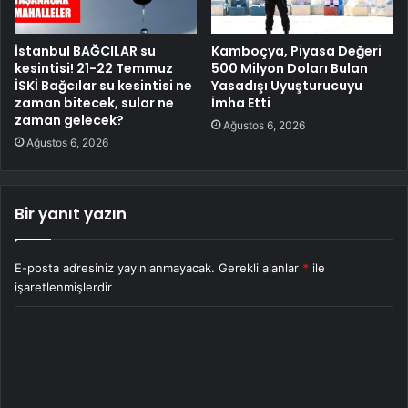
İstanbul BAĞCILAR su
Kamboçya, Piyasa Değeri
kesintisi! 21-22 Temmuz
500 Milyon Doları Bulan
İSKİ Bağcılar su kesintisi ne
Yasadışı Uyuşturucuyu
zaman bitecek, sular ne
İmha Etti
zaman gelecek?
Ağustos 6, 2026
Ağustos 6, 2026
Bir yanıt yazın
E-posta adresiniz yayınlanmayacak.
Gerekli alanlar
*
ile
işaretlenmişlerdir
Y
o
r
u