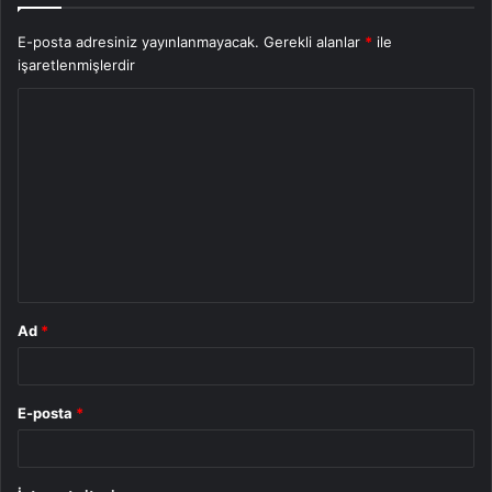
E-posta adresiniz yayınlanmayacak.
Gerekli alanlar
*
ile
işaretlenmişlerdir
Y
o
r
u
m
*
Ad
*
E-posta
*