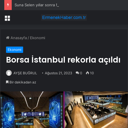
Suna Selen yıllar sonra Münir Özkul ile neden boşandıklarını anlattı: Taze kana ihtiyacım var dedi
Menü
Anasayfa
/
Ekonomi
Ekonomi
Borsa İstanbul rekorla açıldı
AYŞE BUĞRUL
Ağustos 21, 2023
0
10
Bir dakikadan az