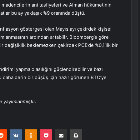
r, madencilerin ani tasfiyeleri ve Alman hükümetinin
fiyatlar bu ay yaklaşık %9 oranında düştü.
 enflasyon göstergesi olan Mayıs ayı
çekirdek kişisel
ımlanmasının ardından artabilir. Bloomberg’e göre
r değişiklik beklemezken çekirdek PCE’de %0,1’lik bir
indirimi yapma olasılığını güçlendirebilir ve bazı
 daha derin bir düşüş için hazır görünen BTC’ye
e yayımlanmıştır.
erest
Reddit
VKontakte
Odnoklassniki
Pocket
E-Posta ile paylaş
Yazdır