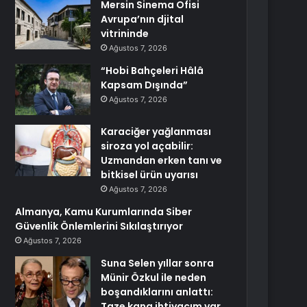
Mersin Sinema Ofisi
Avrupa’nın djital
vitrininde
Ağustos 7, 2026
“Hobi Bahçeleri Hâlâ
Kapsam Dışında”
Ağustos 7, 2026
Karaciğer yağlanması
siroza yol açabilir:
Uzmandan erken tanı ve
bitkisel ürün uyarısı
Ağustos 7, 2026
Almanya, Kamu Kurumlarında Siber
Güvenlik Önlemlerini Sıkılaştırıyor
Ağustos 7, 2026
Suna Selen yıllar sonra
Münir Özkul ile neden
boşandıklarını anlattı:
Taze kana ihtiyacım var