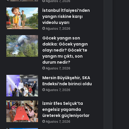
Ağustos 7, 2026
İstanbul İtfaiyesi’nden
yangın riskine karşı
videolu uyarı
Ağustos 7, 2026
Göcek yangın son
dakika: Göcek yangın
olayı nedir? Göcek’te
yangın mı çıktı, son
durum nedir?
Ağustos 7, 2026
Mersin Büyükşehir, SKA
Endeksi’nde birinci oldu
Ağustos 7, 2026
İzmir Efes Selçuk’ta
engelsiz yaşamda
üreterek güçleniyorlar
Ağustos 7, 2026