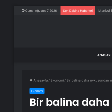
İstanbul 
Cuma, Ağustos 7 2026
Son Dakika Haberleri
ANASAY
Anasayfa
/
Ekonomi
/
Bir balina daha uykusundan uy
Ekonomi
Bir balina dah