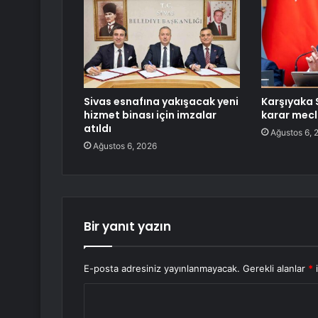
Sivas esnafına yakışacak yeni
Karşıyaka 
hizmet binası için imzalar
karar mecl
atıldı
Ağustos 6, 
Ağustos 6, 2026
Bir yanıt yazın
E-posta adresiniz yayınlanmayacak.
Gerekli alanlar
*
i
Y
o