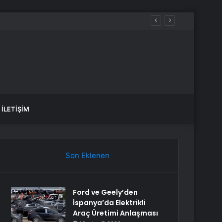
İLETIŞIM
Son Eklenen
Ford ve Geely’den
İspanya’da Elektrikli
Araç Üretimi Anlaşması