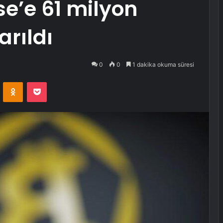
e’e 61 milyon
arıldı
0
0
1 dakika okuma süresi
VKontakte
Odnoklassniki
Pocket