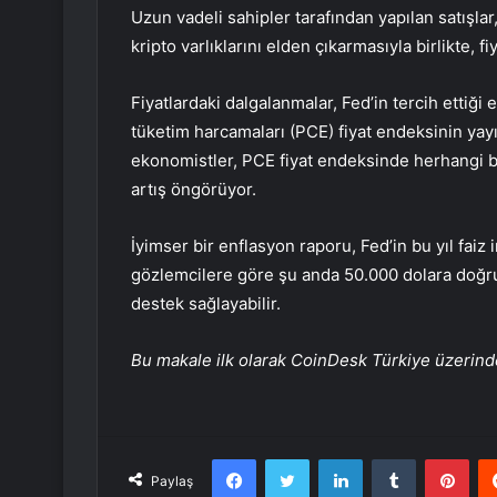
Uzun vadeli sahipler tarafından yapılan satışla
kripto varlıklarını elden çıkarmasıyla birlikte, 
Fiyatlardaki dalgalanmalar,
Fed’in
tercih ettiği
tüketim harcamaları
(PCE) fiyat endeksinin yay
ekonomistler, PCE fiyat endeksinde herhangi bi
artış öngörüyor.
İyimser bir enflasyon raporu, Fed’in bu yıl faiz 
gözlemcilere göre şu anda 50.000 dolara doğru
destek sağlayabilir.
Bu makale ilk olarak CoinDesk Türkiye üzerind
Facebook
Twitter
LinkedIn
Tumblr
Pint
Paylaş