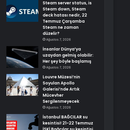
Steam server status, is
Steam down, Steam
deck hatası nedir, 22
Temmuz Çarşamba
Steam ne zaman
düzelir?
Ağustos 7, 2026
İnsanlar Dünya’ya
uzaydan gelmiş olabilir:
Her şey böyle başlamış
Ağustos 7, 2026
Louvre Müzesi’nin
Soyulan Apollo
Galerisi’nde Artık
Mücevher
Sergilenmeyecek
Ağustos 7, 2026
İstanbul BAĞCILAR su
kesintisi! 21-22 Temmuz
İSKİ Bağcılar su kesintisi