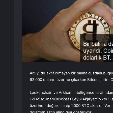
Altı yıldır aktif olmayan bir balina cüzdanı bug
62.000 doların üzerine çıkarken Bitcoin’lerini 
Lookonchain ve Arkham Intelligence tarafından 
12EMDoUhaNCuWZeeT6ey61AkjKyzmjV2m3 isimli 
üzerinde değere sahip 1.000 BTC aktardı. Verile
dolardan satın alındığını gösteriyor.