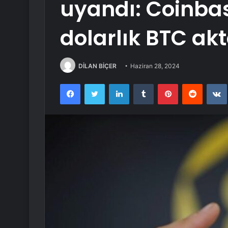
uyandı: Coinbas
dolarlık BTC akt
DİLAN BİÇER
Haziran 28, 2024
Facebook
Twitter
LinkedIn
Tumblr
Pinterest
Reddit