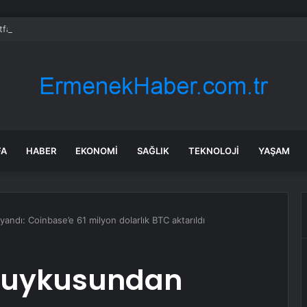
İtfaiyesi’nden yangın riskine karşı videolu uyarı
FA
HABER
EKONOMI
SAĞLIK
TEKNOLOJI
YAŞAM
andı: Coinbase’e 61 milyon dolarlık BTC aktarıldı
a uykusundan