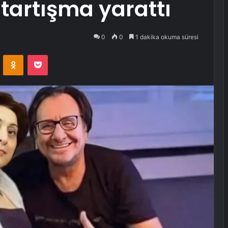
 tartışma yarattı
0
0
1 dakika okuma süresi
VKontakte
Odnoklassniki
Pocket