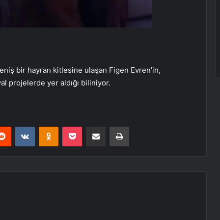
niş bir hayran kitlesine ulaşan Figen Evren’in,
l projelerde yer aldığı biliniyor.
erest
Reddit
VKontakte
Odnoklassniki
Pocket
E-Posta ile paylaş
Yazdır