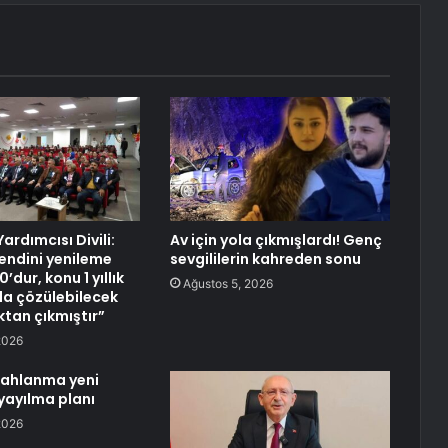
Yardımcısı Divili:
Av için yola çıkmışlardı! Genç
endini yenileme
sevgililerin kahreden sonu
0’dur, konu 1 yıllık
Ağustos 5, 2026
la çözülebilecek
tan çıkmıştır”
2026
lahlanma yeni
yayılma planı
2026