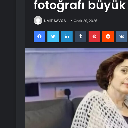
fotoğrafı büyük
ÜMİT SAVĞA
Ocak 29, 2026
Facebook
Twitter
LinkedIn
Tumblr
Pinterest
Reddit