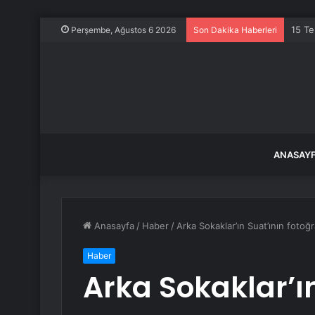
15 Te
Perşembe, Ağustos 6 2026
Son Dakika Haberleri
ANASAY
Anasayfa
/
Haber
/
Arka Sokaklar’ın Suat’ının fotoğr
Haber
Arka Sokaklar’ı