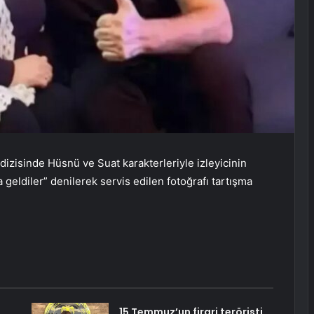
dizisinde Hüsnü ve Suat karakterleriyle izleyicinin
ya geldiler” denilerek servis edilen fotoğrafı tartışma
15 Temmuz’un firari teröristi