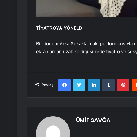
TİYATROYA YÖNELDİ
Bir dönem Arka Sokaklar’daki performansıyla ge
ekranlardan uzak kaldığı sürede tiyatro ve sosya
Facebook
Twitter
LinkedIn
Tumblr
Pint
Paylaş
ÜMİT SAVĞA