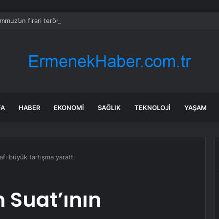
mmuz’un firari teröristi tutuklandı!
FA
HABER
EKONOMI
SAĞLIK
TEKNOLOJI
YAŞAM
afı büyük tartışma yarattı
n Suat’ının