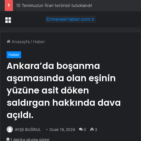
15 Temmuz’un firari teröristi tutuklandı!
Menü
Anasayfa
/
Haber
Haber
Ankara’da boşanma
aşamasında olan eşinin
yüzüne asit döken
saldırgan hakkında dava
açıldı.
AYŞE BUĞRUL
Ocak 16, 2024
0
3
1 dakika okuma süresi