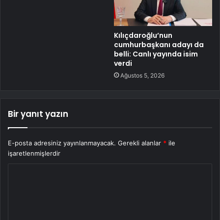
Kılıçdaroğlu’nun
cumhurbaşkanı adayı da
belli: Canlı yayında isim
verdi
Ağustos 5, 2026
Bir yanıt yazın
E-posta adresiniz yayınlanmayacak.
Gerekli alanlar
*
ile
işaretlenmişlerdir
Y
o
r
u