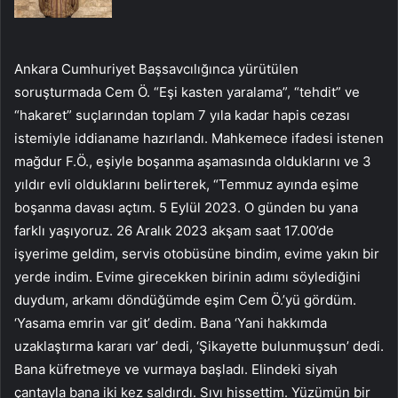
Ankara Cumhuriyet Başsavcılığınca yürütülen
soruşturmada Cem Ö. “Eşi kasten yaralama”, “tehdit” ve
“hakaret” suçlarından toplam 7 yıla kadar hapis cezası
istemiyle iddianame hazırlandı. Mahkemece ifadesi istenen
mağdur F.Ö., eşiyle boşanma aşamasında olduklarını ve 3
yıldır evli olduklarını belirterek, “Temmuz ayında eşime
boşanma davası açtım. 5 Eylül 2023. O günden bu yana
farklı yaşıyoruz. 26 Aralık 2023 akşam saat 17.00’de
işyerime geldim, servis otobüsüne bindim, evime yakın bir
yerde indim. Evime girecekken birinin adımı söylediğini
duydum, arkamı döndüğümde eşim Cem Ö.’yü gördüm.
‘Yasama emrin var git’ dedim. Bana ‘Yani hakkımda
uzaklaştırma kararı var’ dedi, ‘Şikayette bulunmuşsun’ dedi.
Bana küfretmeye ve vurmaya başladı. Elindeki siyah
çantayla bana iki kez saldırdı. Sıvı hissettim. Yüzümün bir