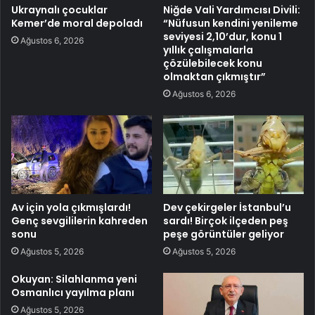
Ukraynalı çocuklar
Niğde Vali Yardımcısı Divili:
Kemer’de moral depoladı
“Nüfusun kendini yenileme
seviyesi 2,10’dur, konu 1
Ağustos 6, 2026
yıllık çalışmalarla
çözülebilecek konu
olmaktan çıkmıştır”
Ağustos 6, 2026
Av için yola çıkmışlardı!
Dev çekirgeler İstanbul’u
Genç sevgililerin kahreden
sardı! Birçok ilçeden peş
sonu
peşe görüntüler geliyor
Ağustos 5, 2026
Ağustos 5, 2026
Okuyan: Silahlanma yeni
Osmanlıcı yayılma planı
Ağustos 5, 2026