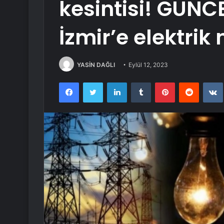
kesintisi! GÜNC
İzmir’e elektri
YASİN DAĞLI
Eylül 12, 2023
Facebook
Twitter
LinkedIn
Tumblr
Pinterest
Reddit