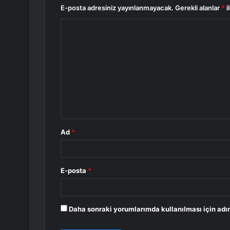
E-posta adresiniz yayınlanmayacak.
Gerekli alanlar
*
i
Y
o
r
u
m
*
Ad
*
E-posta
*
Daha sonraki yorumlarımda kullanılması için adım