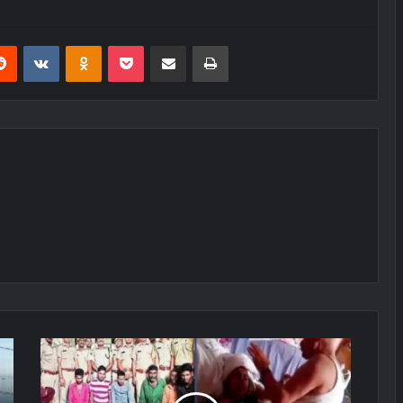
erest
Reddit
VKontakte
Odnoklassniki
Pocket
E-Posta ile paylaş
Yazdır