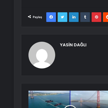
Facebook
Twitter
LinkedIn
Tumblr
Pint
Paylaş
YASİN DAĞLI