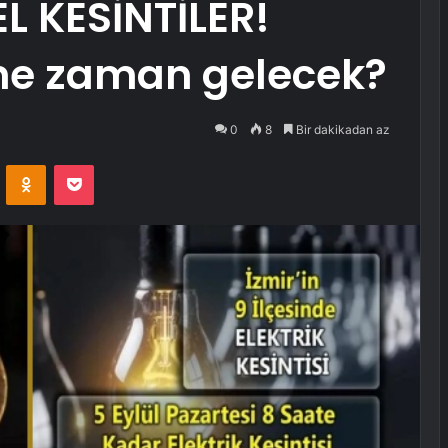
EL KESİNTİLER!
k ne zaman gelecek?
0
8
Bir dakikadan az
VKontakte
Odnoklassniki
Pocket