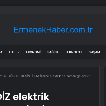
bul’da 128 yeni noktaya daha EDS geliyor
FA
HABER
EKONOMI
SAĞLIK
TEKNOLOJI
YAŞAM
sintisi! GÜNCEL KESİNTİLER! İzmir’e elektrik ne zaman gelecek?
İZ elektrik