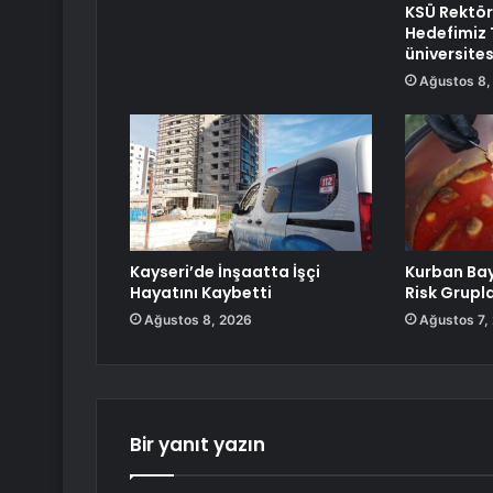
KSÜ Rektö
Hedefimiz T
üniversite
Ağustos 8,
Kayseri’de İnşaatta İşçi
Kurban Ba
Hayatını Kaybetti
Risk Grupla
Ağustos 8, 2026
Ağustos 7,
Bir yanıt yazın