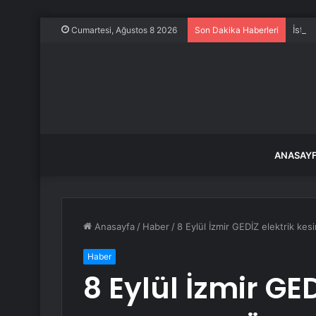
İstan
Cumartesi, Ağustos 8 2026
Son Dakika Haberleri
ANASAY
Anasayfa
/
Haber
/
8 Eylül İzmir GEDİZ elektrik ke
Haber
8 Eylül İzmir GED