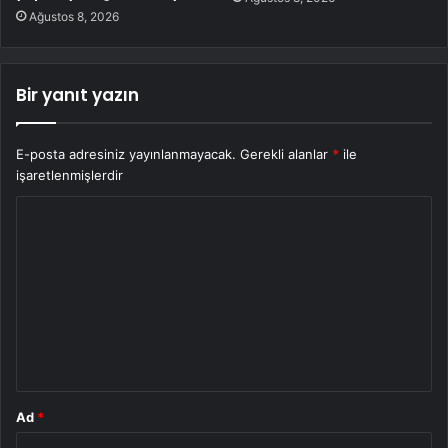
Ağustos 8, 2026
Bir yanıt yazın
E-posta adresiniz yayınlanmayacak.
Gerekli alanlar
*
ile
işaretlenmişlerdir
Y
o
r
u
m
*
Ad
*