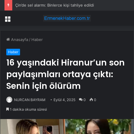
Çin’de sel alarmı: Binlerce kişi tahliye edildi
Menü
Anasayfa
/
Haber
Haber
16 yaşındaki Hiranur’un son
paylaşımları ortaya çıktı:
Senin için ölürüm
NURCAN BAYRAM
Eylül 4, 2025
0
0
1 dakika okuma süresi